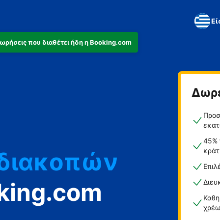
Εί
αχωρήσεις που διαθέτει ήδη η Booking.com
Δωρ
ά
Προσ
ο
εκατ
45% 
κράτ
 διακοπών
Επιλ
king.com
Διευ
Καθη
χρέω