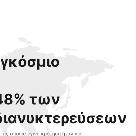
αγκόσμιο
48% των
διανυκτερεύσεων
α τις οποίες έγινε κράτηση ήταν για