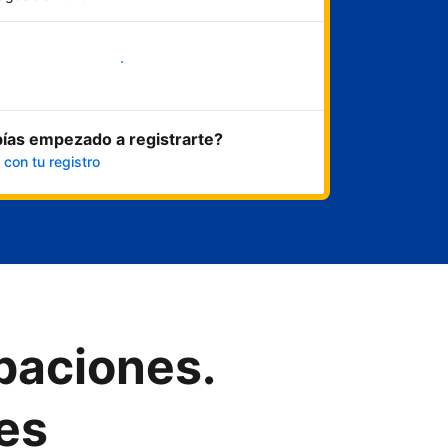
Empieza ahora
ías empezado a registrarte?
 con tu registro
upaciones.
es