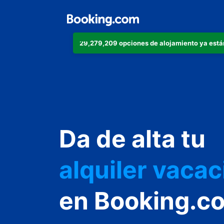
29,279,209 opciones de alojamiento ya está
apartamento
Da de alta tu
hotel
alquiler vacac
hostal o pens
en Booking.c