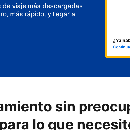
s de viaje más descargadas
o, más rápido, y llegar a
¿Ya hab
Continúa
ojamiento sin preoc
para lo que necesit