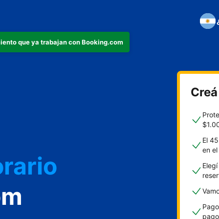
iento que ya trabajan con Booking.com
Creá
o
Prot
$1.0
El 45
en e
rario
Elegí
rese
om
Vamos
Pagos
pago