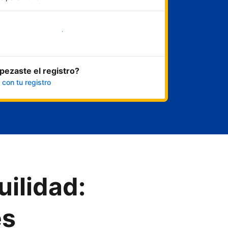
Empezar ahora
ezaste el registro?
 con tu registro
uilidad:
es