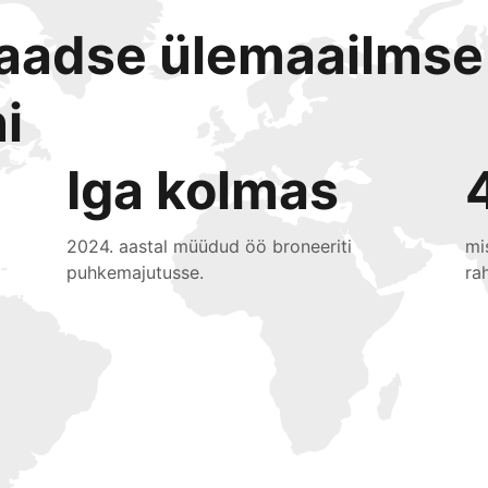
laadse ülemaailmse
i
Iga kolmas
2024. aastal müüdud öö broneeriti
mi
puhkemajutusse.
ra