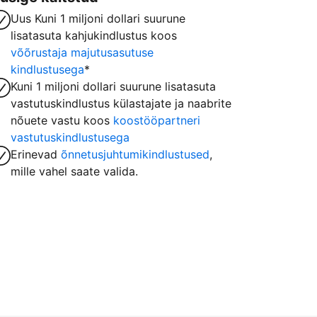
Uus Kuni 1 miljoni dollari suurune
lisatasuta kahjukindlustus koos
võõrustaja majutusasutuse
kindlustusega
*
Kuni 1 miljoni dollari suurune lisatasuta
vastutuskindlustus külastajate ja naabrite
nõuete vastu koos
koostööpartneri
vastutuskindlustusega
Erinevad
õnnetusjuhtumikindlustused
,
mille vahel saate valida.