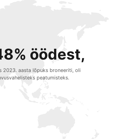
48% öödest,
s 2023. aasta lõpuks broneeriti, oli
hvusvahelisteks peatumisteks.