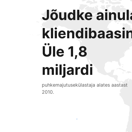
Jõudke ainu
kliendibaasin
Üle 1,8
miljardi
puhkemajutusekülastaja alates aastast
2010.
Jõua juba täna uute külastajateni