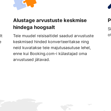
Alustage arvustuste keskmise
P
hindega hoogsalt
S
o
lt
Teie muudel reisisaitidel saadud arvustuste
e
keskmised hinded konverteeritakse ning
neid kuvatakse teie majutusasutuse lehel,
enne kui Booking.com-i külastajad oma
arvustused jätavad.