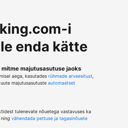
king.com-i
le enda kätte
 mitme majutusasutuse jaoks
misel aega, kasutades
rühmade arveesitust
,
 uute majutusasutuste
automaatset
ktidest tulenevate nõuetega vastavuses ka
 ning
vähendada pettuse ja tagasinõuete