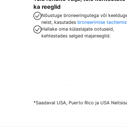
ka reeglid
Nõustuge broneeringutega või keeldug
neist, kasutades
broneerimise taotlemis
Hallake oma külastajate ootuseid,
kehtestades selged majareeglid.
Võõrusta meiega juba täna
*Saadaval USA, Puerto Rico ja USA Neitsisa