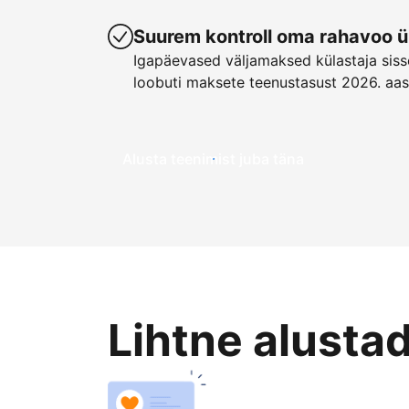
Suurem kontroll oma rahavoo ü
Igapäevased väljamaksed külastaja sisse
loobuti maksete teenustasust 2026. aas
Alusta teenimist juba täna
Lihtne alusta