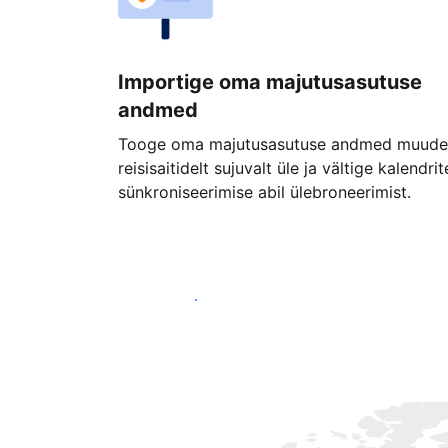
Importige oma majutusasutuse
andmed
Tooge oma majutusasutuse andmed muude
reisisaitidelt sujuvalt üle ja vältige kalendrit
sünkroniseerimise abil ülebroneerimist.
Alusta juba täna