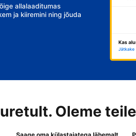
õige allalaaditumas
em ja kiiremini ning jõuda
Kas alu
Jätkake 
retult. Oleme teile
Saage oma külastajatega lähemalt
P