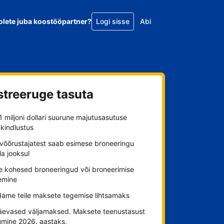
olete juba koostööpartner?
Logi sisse
Abi
streeruge tasuta
1 miljoni dollari suurune majutusasutuse
kindlustus
võõrustajatest saab esimese broneeringu
a jooksul
ge kohesed broneeringud või broneerimise
emine
ame teile maksete tegemise lihtsamaks
äevased väljamaksed. Maksete teenustasust
umine 2026. aastaks.