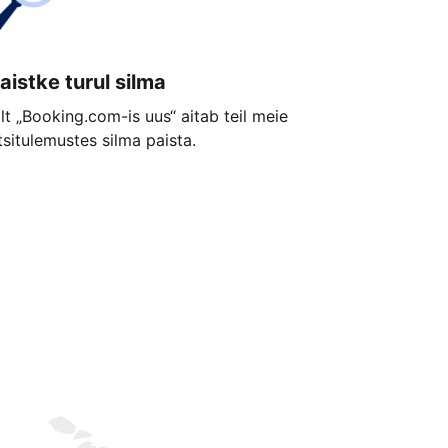
aistke turul silma
ilt „Booking.com-is uus“ aitab teil meie
tsitulemustes silma paista.