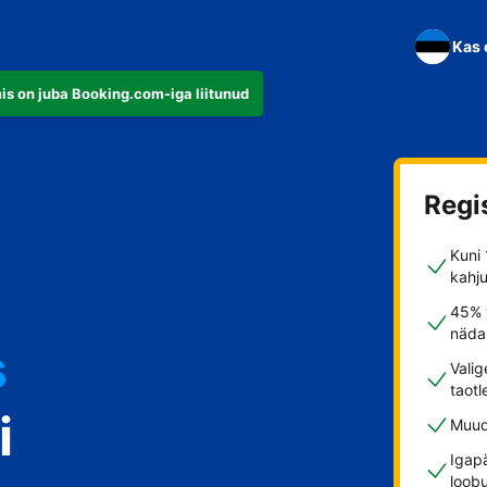
Kas 
is on juba Booking.com-iga liitunud
Regi
Kuni 
kahju
45% 
nädal
s
Vali
taotl
i
Muud
Igap
loob