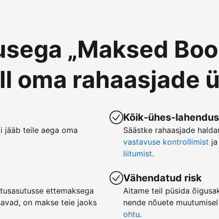
usega „Maksed Boo
ll oma rahaasjade ü
Kõik-ühes-lahendus
ii jääb teile aega oma
Säästke rahaasjade halda
vastavuse kontrollimist
ja
liitumist
.
Vähendatud risk
jutusasutusse ettemaksega
Aitame teil püsida õigusa
savad, on makse teie jaoks
nende nõuete muutumisel
ohtu
.