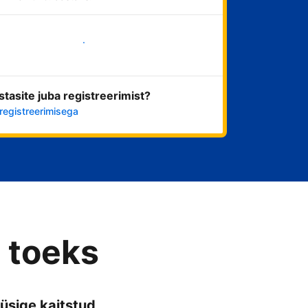
Alusta kohe
stasite juba registreerimist?
registreerimisega
 toeks
üsige kaitstud