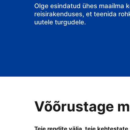
hostel
Olge esindatud ühes maailma k
reisirakenduses, et teenida rohk
uutele turgudele.
Võõrustage mu
Teie rendite välja, teie kehtestate