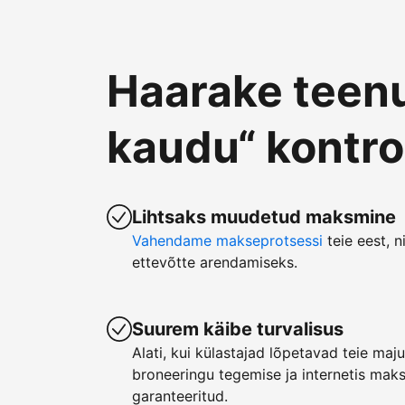
Haarake teen
kaudu“ kontro
Lihtsaks muudetud maksmine
Vahendame makseprotsessi
teie eest, n
ettevõtte arendamiseks.
Suurem käibe turvalisus
Alati, kui külastajad lõpetavad teie ma
broneeringu tegemise ja internetis mak
garanteeritud.