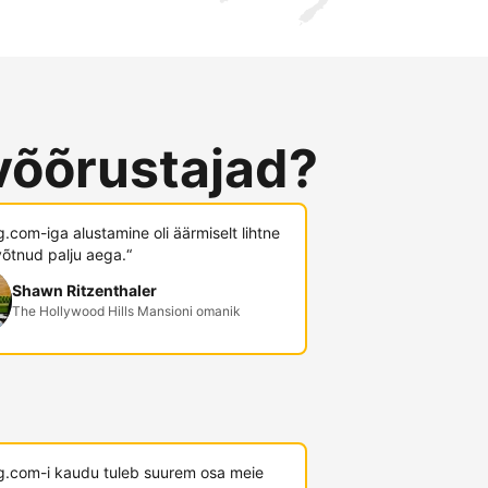
võõrustajad?
.com-iga alustamine oli äärmiselt lihtne
võtnud palju aega.“
Shawn Ritzenthaler
The Hollywood Hills Mansioni omanik
g.com-i kaudu tuleb suurem osa meie