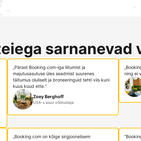
teiega sarnanevad 
„Pärast Booking.com-iga liitumist ja
„Booking
majutusasutuse üles seadmist suurenes
ning ei 
täitumus oluliselt ja broneeringuid tehti viis kuni
kuus kuud ette.“
Zoey Berghoff
USA-s asuv võõrustaja
„Booking.com on kõige sirgjoonelisem
“Bookin