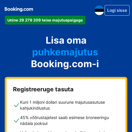
Logi sisse
Ühine 29 279 209 teise majutuspaigaga
apartement
Lisa oma
hotell
puhkemajutus
Booking.com-i
külalistemaja
hostel
Registreeruge tasuta
Kuni 1 miljoni dollari suurune majutusasutuse
kahjukindlustus
45% võõrustajatest saab esimese broneeringu
nädala jooksul