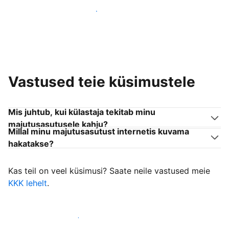
Liitu endaga sarnanevate võõrustajatega
Vastused teie küsimustele
Mis juhtub, kui külastaja tekitab minu
majutusasutusele kahju?
Millal minu majutusasutust internetis kuvama
hakatakse?
Kas teil on veel küsimusi? Saate neile vastused meie
KKK lehelt
.
Alusta külastajate vastuvõtmist