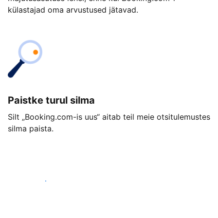
külastajad oma arvustused jätavad.
Paistke turul silma
Silt „Booking.com-is uus“ aitab teil meie otsitulemustes
silma paista.
Alusta juba täna