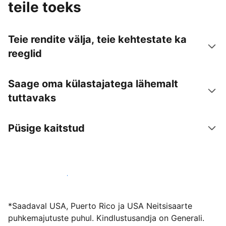
teile toeks
Teie rendite välja, teie kehtestate ka
reeglid
Saage oma külastajatega lähemalt
tuttavaks
Püsige kaitstud
Võõrusta meiega juba täna
*Saadaval USA, Puerto Rico ja USA Neitsisaarte
puhkemajutuste puhul. Kindlustusandja on Generali.