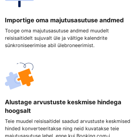
Importige oma majutusasutuse andmed
Tooge oma majutusasutuse andmed muudelt
reisisaitidelt sujuvalt üle ja vältige kalendrite
sünkroniseerimise abil ülebroneerimist.
Alustage arvustuste keskmise hindega
hoogsalt
Teie muudel reisisaitidel saadud arvustuste keskmised
hinded konverteeritakse ning neid kuvatakse teie
majutusasutuse lehel, enne kui Booking.com-i