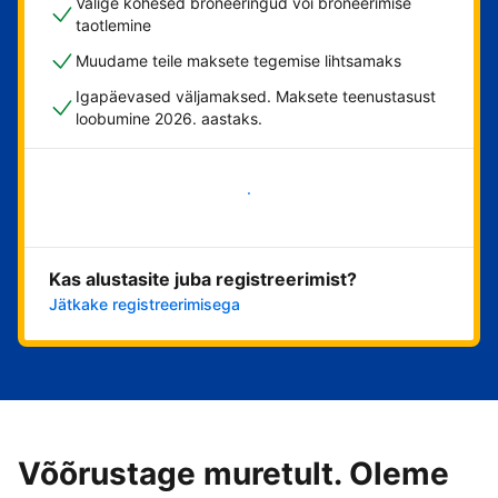
Valige kohesed broneeringud või broneerimise
taotlemine
Muudame teile maksete tegemise lihtsamaks
Igapäevased väljamaksed. Maksete teenustasust
loobumine 2026. aastaks.
Alusta kohe
Kas alustasite juba registreerimist?
Jätkake registreerimisega
Võõrustage muretult. Oleme