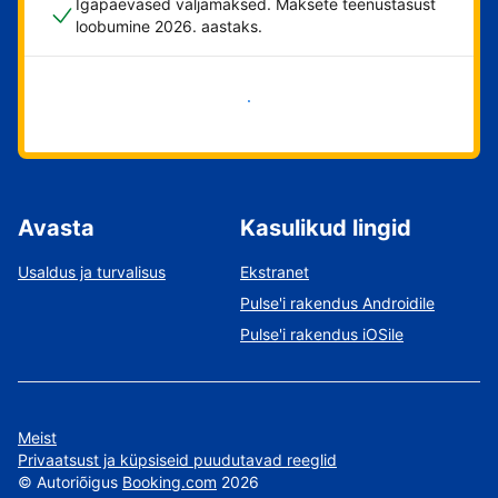
Igapäevased väljamaksed. Maksete teenustasust
loobumine 2026. aastaks.
Alusta kohe
Avasta
Kasulikud lingid
Usaldus ja turvalisus
Ekstranet
Pulse'i rakendus Androidile
Pulse'i rakendus iOSile
Meist
Privaatsust ja küpsiseid puudutavad reeglid
©
Autoriõigus
Booking.com
2026