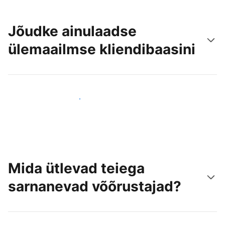
Jõudke ainulaadse
ülemaailmse kliendibaasini
Jõua juba täna uute külastajateni
Mida ütlevad teiega
sarnanevad võõrustajad?