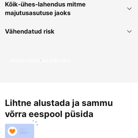
Kõik-ühes-lahendus mitme
majutusasutuse jaoks
Vähendatud risk
Alusta teenimist juba täna
Lihtne alustada ja sammu
võrra eespool püsida