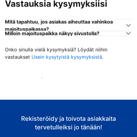
Vastauksia kysymyksiisi
Mitä tapahtuu, jos asiakas aiheuttaa vahinkoa
majoituspaikassa?
Milloin majoituspaikka näkyy sivustolla?
Onko sinulla vielä kysymyksiä? Löydät niihin
vastaukset
Usein kysytyistä kysymyksistä
.
Ala vastaanottaa asiakkaita
Rekisteröidy ja toivota asiakkaita
tervetulleiksi jo tänään!