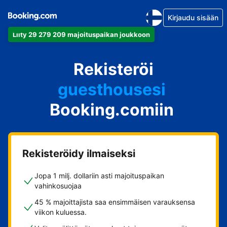
Kirjaudu sisään
huoneistosi
Liity 29 279 209 majoituspaikan joukkoon
hotellisi
loma-asuntosi
Rekisteröi
guesthousesi
bed & breakfastisi
Booking.comiin
Rekisteröidy ilmaiseksi
Jopa 1 milj. dollariin asti majoituspaikan
vahinkosuojaa
45 % majoittajista saa ensimmäisen varauksensa
viikon kuluessa.