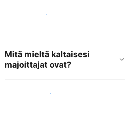
Tavoita uusia asiakkaita jo tänään
Mitä mieltä kaltaisesi
majoittajat ovat?
Liity kaltaistesi majoittajien joukkoon