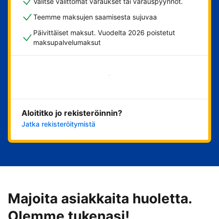
Valitse välittömät varaukset tai varauspyynnöt.
Teemme maksujen saamisesta sujuvaa
Päivittäiset maksut. Vuodelta 2026 poistetut
maksupalvelumaksut
Aloita nyt
Aloititko jo rekisteröinnin?
Jatka rekisteröitymistä
Majoita asiakkaita huoletta.
Olemme tukenasi!