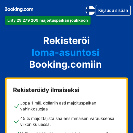
Kirjaudu sisään
Liity 29 279 209 majoituspaikan joukkoon
huoneistosi
Rekisteröi
hotellisi
loma-asuntosi
Booking.comiin
guesthousesi
bed & breakfastisi
Rekisteröidy ilmaiseksi
Jopa 1 milj. dollariin asti majoituspaikan
vahinkosuojaa
45 % majoittajista saa ensimmäisen varauksensa
viikon kuluessa.