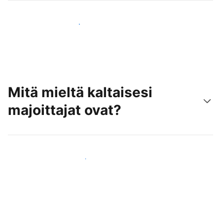
Tavoita uusia asiakkaita jo tänään
Mitä mieltä kaltaisesi
majoittajat ovat?
Liity kaltaistesi majoittajien joukkoon