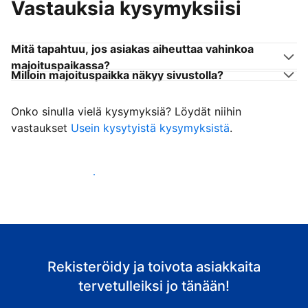
Vastauksia kysymyksiisi
Mitä tapahtuu, jos asiakas aiheuttaa vahinkoa
majoituspaikassa?
Milloin majoituspaikka näkyy sivustolla?
Onko sinulla vielä kysymyksiä? Löydät niihin
vastaukset
Usein kysytyistä kysymyksistä
.
Ala vastaanottaa asiakkaita
Rekisteröidy ja toivota asiakkaita
tervetulleiksi jo tänään!