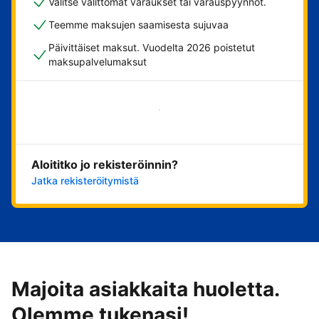
Valitse välittömät varaukset tai varauspyynnöt.
Teemme maksujen saamisesta sujuvaa
Päivittäiset maksut. Vuodelta 2026 poistetut
maksupalvelumaksut
Aloita nyt
Aloititko jo rekisteröinnin?
Jatka rekisteröitymistä
Majoita asiakkaita huoletta.
Olemme tukenasi!