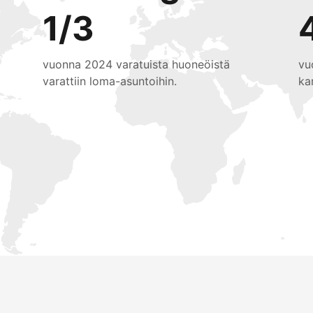
1/3
vuonna 2024 varatuista huoneöistä
vu
varattiin loma-asuntoihin.
ka