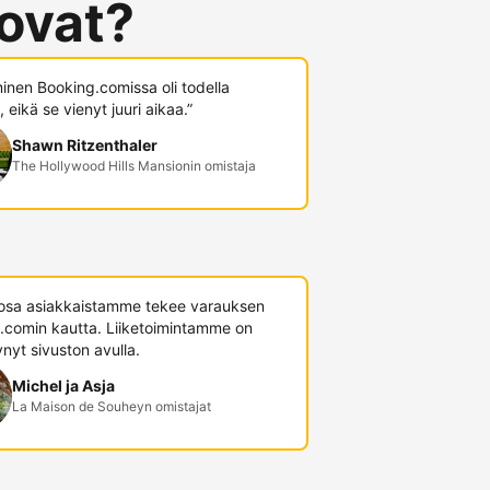
 ovat?
minen Booking.comissa oli todella
 eikä se vienyt juuri aikaa.”
Shawn Ritzenthaler
The Hollywood Hills Mansionin omistaja
 osa asiakkaistamme tekee varauksen
.comin kautta. Liiketoimintamme on
nyt sivuston avulla.
Michel ja Asja
La Maison de Souheyn omistajat