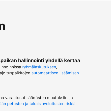
n
ikan hallinnointi yhdellä kertaa
linnoinnissa
ryhmälaskutuksen
,
ajoituspaikkojen
automaattisen lisäämisen
na varautunut säädösten muutoksiin, ja
n petosten ja takaisinveloitusten riskiä
.