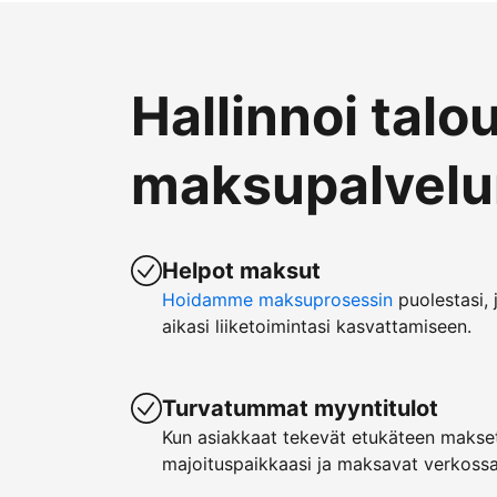
Hallinnoi talo
maksupalvelun
Helpot maksut
Hoidamme maksuprosessin
puolestasi, 
aikasi liiketoimintasi kasvattamiseen.
Turvatummat myyntitulot
Kun asiakkaat tekevät etukäteen makset
majoituspaikkaasi ja maksavat verkossa