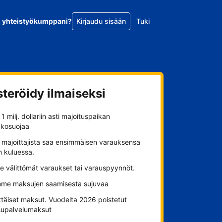
o yhteistyökumppani?
Kirjaudu sisään
Tuki
steröidy ilmaiseksi
1 milj. dollariin asti majoituspaikan
nkosuojaa
 majoittajista saa ensimmäisen varauksensa
n kuluessa.
se välittömät varaukset tai varauspyynnöt.
me maksujen saamisesta sujuvaa
ttäiset maksut. Vuodelta 2026 poistetut
upalvelumaksut