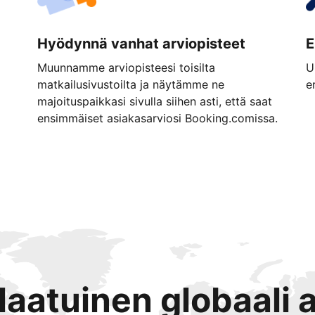
Hyödynnä vanhat arviopisteet
E
Muunnamme arviopisteesi toisilta
U
matkailusivustoilta ja näytämme ne
e
majoituspaikkasi sivulla siihen asti, että saat
ensimmäiset asiakasarviosi Booking.comissa.
tlaatuinen globaali