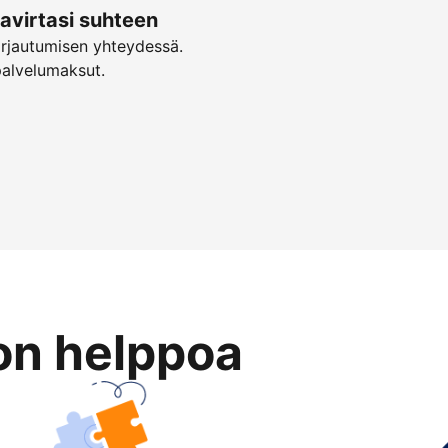
virtasi suhteen
irjautumisen yhteydessä.
palvelumaksut.
on helppoa