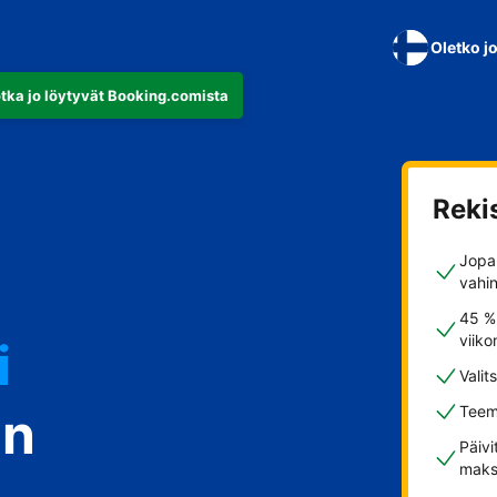
Oletko j
otka jo löytyvät Booking.comista
Reki
Jopa 
vahi
i
45 %
viiko
Valit
in
Teem
stisi
Päivi
maks