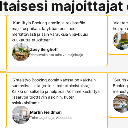
ltaisesi majoittajat
”Kun liityin Booking.comiin ja rekisteröin
”Aloitta
majoituspaikan, käyttöasteeni nousi
helppoa,
merkittävästi ja sain varauksia viisi–kuusi
.
kuukautta etukäteen.”
Zoey Berghoff
Yhdysvalloissa toimiva majoittaja
”Yhteistyö Booking.comin kanssa on kaikkein
”Suurin
suoraviivaisinta [online-matkatoimistoista].
Booking
Kaikki on selkeää ja helppoa. Voimme keskittyä
menesty
lisäarvoa tuottaviin asioihin, kuten
asiakkaisiimme.”
Martin Fieldman
Toimitusjohtaja, Abodebed