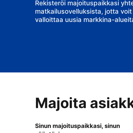
Rekisteröi majoituspaikkasi yh
matkailusovelluksista, jotta voit
valloittaa uusia markkina-alueit
Majoita asiak
Sinun majoituspaikkasi, sinun