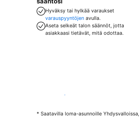
sääntösi
Hyväksy tai hylkää varaukset
varauspyyntöjen
avulla.
Aseta selkeät talon säännöt, jotta
asiakkaasi tietävät, mitä odottaa.
Ryhdy majoittajaksi
* Saatavilla loma-asunnoille Yhdysvalloissa,