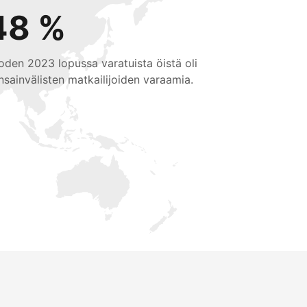
48 %
oden 2023 lopussa varatuista öistä oli
nsainvälisten matkailijoiden varaamia.