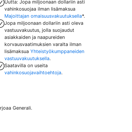
Uutta: Jopa miljoonaan dollariin asti
vahinkosuojaa ilman lisämaksua
Majoittajan omaisuusvakuutuksella
*.
Jopa miljoonaan dollariin asti oleva
vastuuvakuutus, jolla suojaudut
asiakkaiden ja naapureiden
korvausvaatimuksien varalta ilman
lisämaksua
Yhteistyökumppaneiden
vastuuvakuutuksella
.
Saatavilla on useita
vahinkosuojavaihtoehtoja
.
rjoaa Generali.