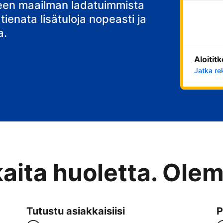
teen maailman ladatuimmista
 tienata lisätuloja nopeasti ja
a.
Aloitit
Jatka re
kaita huoletta. Ole
Tutustu asiakkaisiisi
P