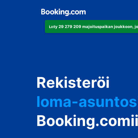
Liity 29 279 209 majoituspaikan joukkoon, j
huoneistosi
hotellisi
Rekisteröi
loma-asuntos
guesthousesi
Booking.comi
bed & breakfa