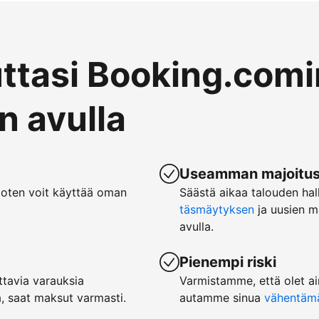
uttasi Booking.comi
 avulla
Useamman majoituspa
joten voit käyttää oman
Säästä aikaa talouden hal
täsmäytyksen
ja uusien m
avulla.
Pienempi riski
tavia varauksia
Varmistamme, että olet ai
, saat maksut varmasti.
autamme sinua
vähentämää