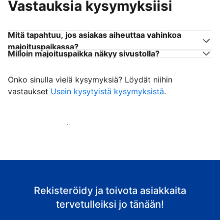
Vastauksia kysymyksiisi
Mitä tapahtuu, jos asiakas aiheuttaa vahinkoa
majoituspaikassa?
Milloin majoituspaikka näkyy sivustolla?
Onko sinulla vielä kysymyksiä? Löydät niihin
vastaukset
Usein kysytyistä kysymyksistä
.
Ala vastaanottaa asiakkaita
Rekisteröidy ja toivota asiakkaita
tervetulleiksi jo tänään!