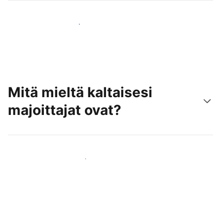
Tavoita uusia asiakkaita jo tänään
Mitä mieltä kaltaisesi
majoittajat ovat?
Liity kaltaistesi majoittajien joukkoon