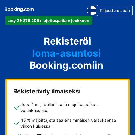
Kirjaudu sisään
Liity 29 279 209 majoituspaikan joukkoon
huoneistosi
Rekisteröi
hotellisi
loma-asuntosi
Booking.comiin
guesthousesi
bed & breakfastisi
Rekisteröidy ilmaiseksi
Jopa 1 milj. dollariin asti majoituspaikan
vahinkosuojaa
45 % majoittajista saa ensimmäisen varauksensa
viikon kuluessa.