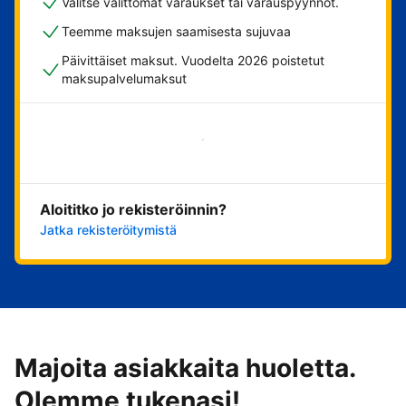
Valitse välittömät varaukset tai varauspyynnöt.
Teemme maksujen saamisesta sujuvaa
Päivittäiset maksut. Vuodelta 2026 poistetut
maksupalvelumaksut
Aloita nyt
Aloititko jo rekisteröinnin?
Jatka rekisteröitymistä
Majoita asiakkaita huoletta.
Olemme tukenasi!