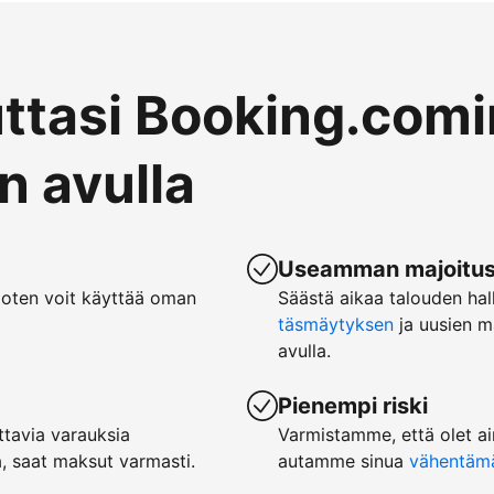
uttasi Booking.comi
 avulla
Useamman majoituspa
joten voit käyttää oman
Säästä aikaa talouden hal
täsmäytyksen
ja uusien m
avulla.
Pienempi riski
tavia varauksia
Varmistamme, että olet ai
, saat maksut varmasti.
autamme sinua
vähentämää