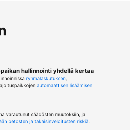
n
ikan hallinnointi yhdellä kertaa
linnoinnissa
ryhmälaskutuksen
,
ajoituspaikkojen
automaattisen lisäämisen
na varautunut säädösten muutoksiin, ja
n petosten ja takaisinveloitusten riskiä
.