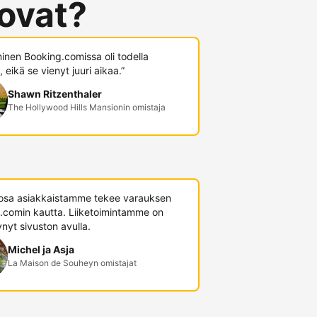
 ovat?
minen Booking.comissa oli todella
 eikä se vienyt juuri aikaa.”
Shawn Ritzenthaler
The Hollywood Hills Mansionin omistaja
 osa asiakkaistamme tekee varauksen
.comin kautta. Liiketoimintamme on
nyt sivuston avulla.
Michel ja Asja
La Maison de Souheyn omistajat