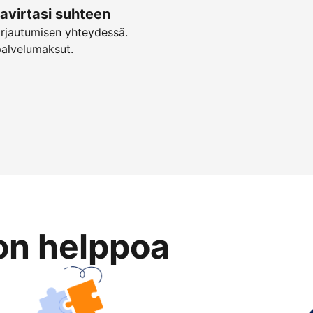
virtasi suhteen
irjautumisen yhteydessä.
palvelumaksut.
on helppoa