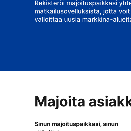
Rekisteröi majoituspaikkasi yh
matkailusovelluksista, jotta voit
valloittaa uusia markkina-alueit
Majoita asiak
Sinun majoituspaikkasi, sinun