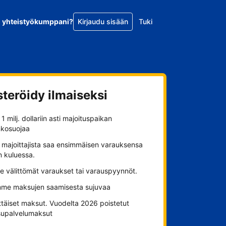
o yhteistyökumppani?
Kirjaudu sisään
Tuki
steröidy ilmaiseksi
1 milj. dollariin asti majoituspaikan
nkosuojaa
 majoittajista saa ensimmäisen varauksensa
n kuluessa.
se välittömät varaukset tai varauspyynnöt.
me maksujen saamisesta sujuvaa
ttäiset maksut. Vuodelta 2026 poistetut
upalvelumaksut