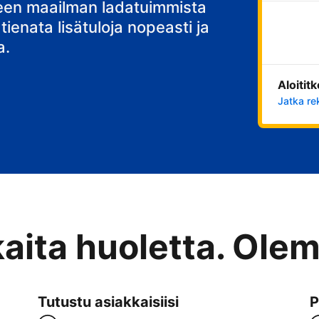
teen maailman ladatuimmista
 tienata lisätuloja nopeasti ja
a.
Aloitit
Jatka re
kaita huoletta. Ole
Tutustu asiakkaisiisi
P