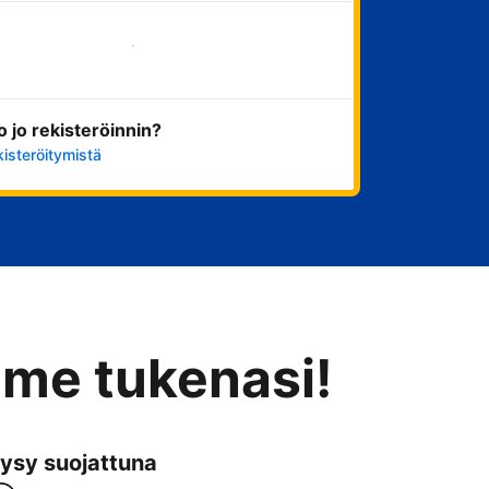
Aloita nyt
ko jo rekisteröinnin?
kisteröitymistä
mme tukenasi!
ysy suojattuna