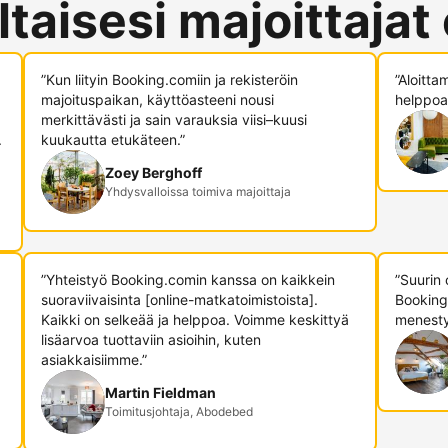
ltaisesi majoittajat
”Kun liityin Booking.comiin ja rekisteröin
”Aloitta
majoituspaikan, käyttöasteeni nousi
helppoa,
merkittävästi ja sain varauksia viisi–kuusi
.
kuukautta etukäteen.”
Zoey Berghoff
Yhdysvalloissa toimiva majoittaja
”Yhteistyö Booking.comin kanssa on kaikkein
”Suurin
suoraviivaisinta [online-matkatoimistoista].
Booking
Kaikki on selkeää ja helppoa. Voimme keskittyä
menesty
lisäarvoa tuottaviin asioihin, kuten
asiakkaisiimme.”
Martin Fieldman
Toimitusjohtaja, Abodebed