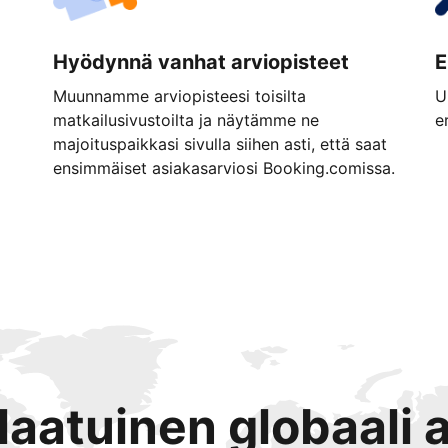
Hyödynnä vanhat arviopisteet
E
Muunnamme arviopisteesi toisilta
U
matkailusivustoilta ja näytämme ne
e
majoituspaikkasi sivulla siihen asti, että saat
ensimmäiset asiakasarviosi Booking.comissa.
tlaatuinen globaali