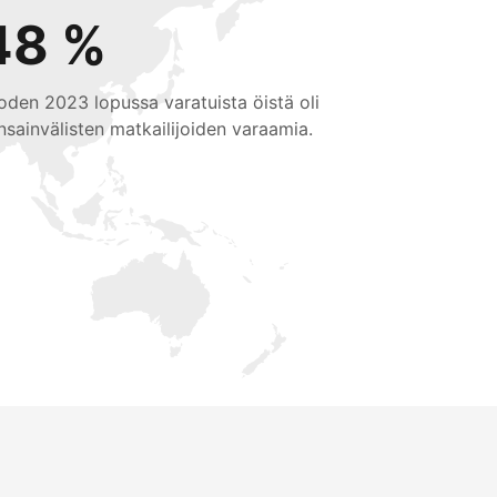
48 %
oden 2023 lopussa varatuista öistä oli
nsainvälisten matkailijoiden varaamia.