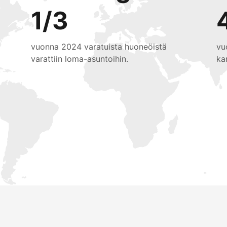
1/3
vuonna 2024 varatuista huoneöistä
vu
varattiin loma-asuntoihin.
ka