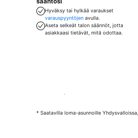
sääntösi
Hyväksy tai hylkää varaukset
varauspyyntöjen
avulla.
Aseta selkeät talon säännöt, jotta
asiakkaasi tietävät, mitä odottaa.
Ryhdy majoittajaksi
* Saatavilla loma-asunnoille Yhdysvalloissa,