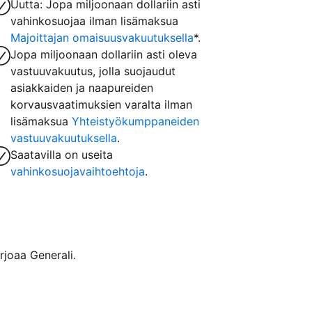
Uutta: Jopa miljoonaan dollariin asti
vahinkosuojaa ilman lisämaksua
Majoittajan omaisuusvakuutuksella
*.
Jopa miljoonaan dollariin asti oleva
vastuuvakuutus, jolla suojaudut
asiakkaiden ja naapureiden
korvausvaatimuksien varalta ilman
lisämaksua
Yhteistyökumppaneiden
vastuuvakuutuksella
.
Saatavilla on useita
vahinkosuojavaihtoehtoja
.
rjoaa Generali.