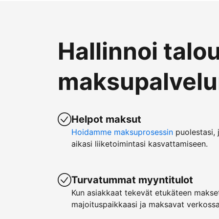
Hallinnoi talo
maksupalvelun
Helpot maksut
Hoidamme maksuprosessin
puolestasi, 
aikasi liiketoimintasi kasvattamiseen.
Turvatummat myyntitulot
Kun asiakkaat tekevät etukäteen makset
majoituspaikkaasi ja maksavat verkossa