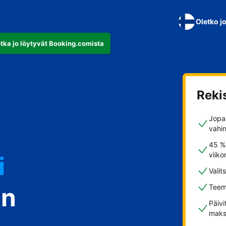
Oletko j
otka jo löytyvät Booking.comista
Reki
Jopa 
vahi
i
45 %
viiko
Valit
in
Teem
stisi
Päivi
maks