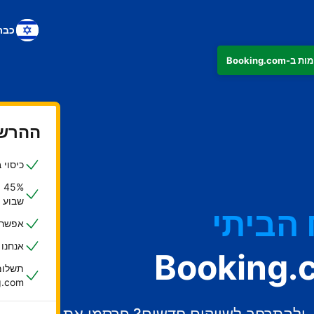
כבר
ההרשמ
כיסוי ביטוחי ש
%
שבוע
הביתי
אפשרות
אנחנו
תשלומי
oking.com