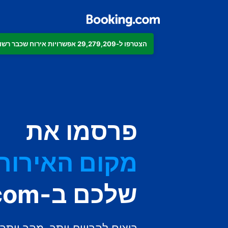
הצטרפו ל-29,279,209 אפשרויות אירוח שכבר רשומות ב-Booking.com
הדירה
המלון
פרסמו את
מקום האירוח 
שלכם ב-Booking.com
בית ההארחה
ה-B&B