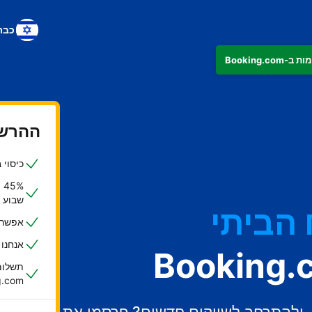
כבר
ההרשמ
כיסוי ביטוחי ש
%
שבוע
הביתי
אפשרות
אנחנו
תשלומי
oking.com