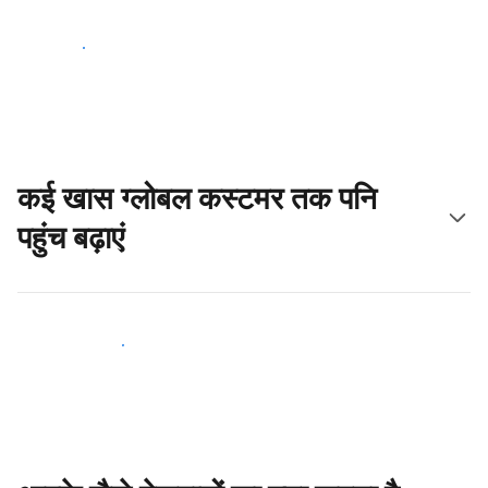
आज ही शुरू करें
कई खास ग्लोबल कस्टमर तक पनि
पहुंच बढ़ाएं
आज ही नए मेहमानों तक पहुंचें