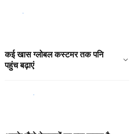
आज ही शुरू करें
कई खास ग्लोबल कस्टमर तक पनि
पहुंच बढ़ाएं
आज ही नए मेहमानों तक पहुंचें