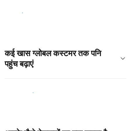
आज ही शुरू करें
कई खास ग्लोबल कस्टमर तक पनि
पहुंच बढ़ाएं
आज ही नए मेहमानों तक पहुंचें