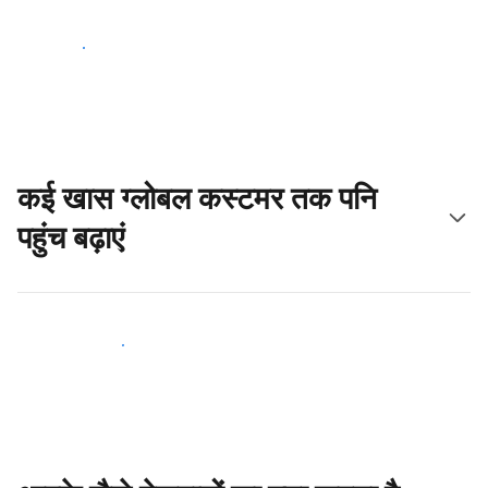
आज ही शुरू करें
कई खास ग्लोबल कस्टमर तक पनि
पहुंच बढ़ाएं
आज ही नए मेहमानों तक पहुंचें