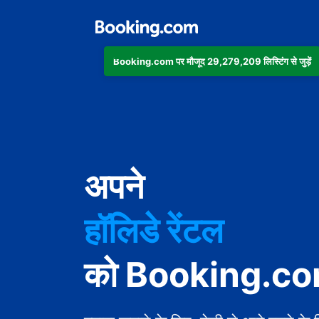
Booking.com पर मौजूद 29,279,209 लिस्टिंग से जुड़ें
अपार्टमेंट
अपने
होटल
हॉलिडे रेंटल
गेस्ट हाउस
को Booking.com 
बेड एंड ब्रेकफ़ास्ट