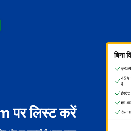
बिना क
प्रॉपर
45% मे
है
इंस्टें
हम आपक
पर लिस्ट करें
रोज़ाना