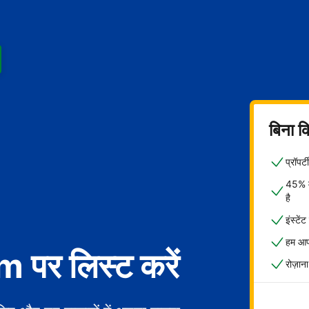
बिना क
प्रॉपर
45% मे
है
इंस्टें
हम आपक
पर लिस्ट करें
रोज़ाना