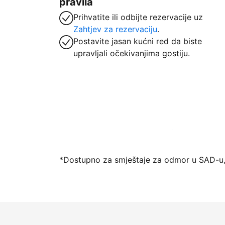
pravila
Prihvatite ili odbijte rezervacije uz
Zahtjev za rezervaciju
.
Postavite jasan kućni red da biste
upravljali očekivanjima gostiju.
Počnite primati goste putem naše platfo
*Dostupno za smještaje za odmor u SAD-u,