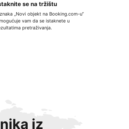
staknite se na tržištu
znaka „Novi objekt na Booking.com-u“
mogućuje vam da se istaknete u
ezultatima pretraživanja.
nika iz