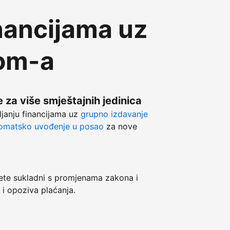
nancijama uz
com-a
 za više smještajnih jedinica
ljanju financijama uz
grupno izdavanje
omatsko uvođenje u posao
za nove
e sukladni s promjenama zakona i
 i opoziva plaćanja.