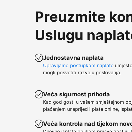
Preuzmite kon
Uslugu napla
Jednostavna naplata
Upravljamo postupkom naplate
umjesto 
mogli posvetiti razvoju poslovanja.
Veća sigurnost prihoda
Kad god gosti u vašem smještajnom obje
plaćanjem unaprijed i plate online, ispl
Veća kontrola nad tijekom nov
Dnevne isplate prilikom prijave gostiju