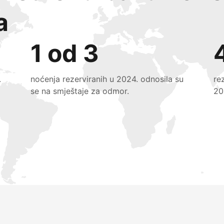
a
1 od 3
.
noćenja rezerviranih u 2024. odnosila su
re
se na smještaje za odmor.
20