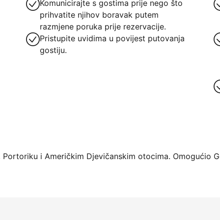
Komunicirajte s gostima prije nego što
prihvatite njihov boravak putem
razmjene poruka prije rezervacije.
Pristupite uvidima u povijest putovanja
gostiju.
rme već danas
 Portoriku i Američkim Djevičanskim otocima. Omogućio Ge