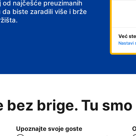
 s doručkom
noj od najčešće preuzimanih
 da biste zaradili više i brže
žišta.
Već ste
Nastavi 
e bez brige. Tu smo
Upoznajte svoje goste
O