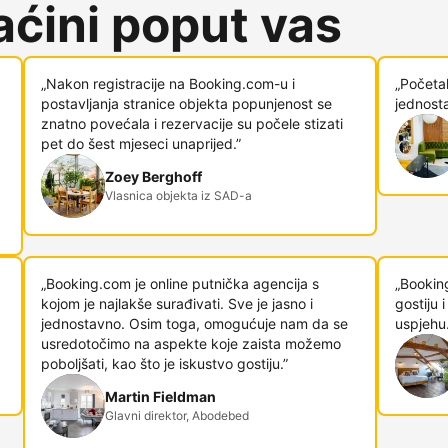
ćini poput vas
„Nakon registracije na Booking.com-u i
„Početa
postavljanja stranice objekta popunjenost se
jednosta
znatno povećala i rezervacije su počele stizati
pet do šest mjeseci unaprijed.”
Zoey Berghoff
Vlasnica objekta iz SAD-a
„Booking.com je online putnička agencija s
„Bookin
kojom je najlakše surađivati. Sve je jasno i
gostiju
jednostavno. Osim toga, omogućuje nam da se
uspjehu.
usredotočimo na aspekte koje zaista možemo
poboljšati, kao što je iskustvo gostiju.”
Martin Fieldman
Glavni direktor, Abodebed