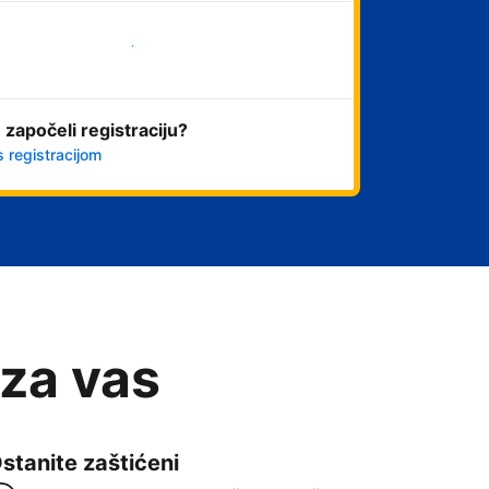
Započni odmah
 započeli registraciju?
s registracijom
 za vas
stanite zaštićeni