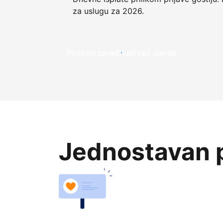
za uslugu za 2026.
Počnite zarađivati već ​​danas
Jednostavan p