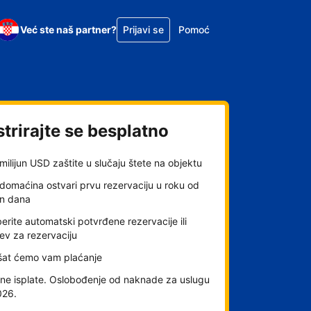
Već ste naš partner?
Prijavi se
Pomoć
trirajte se besplatno
milijun USD zaštite u slučaju štete na objektu
domaćina ostvari prvu rezervaciju u roku od
an dana
rite automatski potvrđene rezervacije ili
ev za rezervaciju
šat ćemo vam plaćanje
ne isplate. Oslobođenje od naknade za uslugu
026.