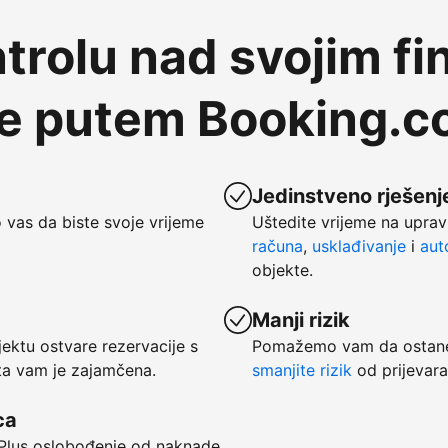
trolu nad svojim fi
te putem Booking.
Jedinstveno rješenje
vas da biste svoje vrijeme
Uštedite vrijeme na uprav
računa
,
usklađivanje
i
aut
objekte.
Manji rizik
ktu ostvare rezervacije s
Pomažemo vam da ostanet
ata vam je zajamčena.
smanjite rizik
od prijevara
ca
. Plus oslobođenje od naknade