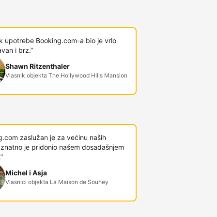
k upotrebe Booking.com-a bio je vrlo
van i brz.”
Shawn Ritzenthaler
Vlasnik objekta The Hollywood Hills Mansion
g.com zaslužan je za većinu naših
 i znatno je pridonio našem dosadašnjem
”
Michel i Asja
Vlasnici objekta La Maison de Souhey