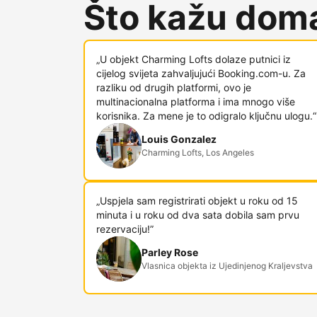
Što kažu doma
„U objekt Charming Lofts dolaze putnici iz
cijelog svijeta zahvaljujući Booking.com-u. Za
razliku od drugih platformi, ovo je
multinacionalna platforma i ima mnogo više
korisnika. Za mene je to odigralo ključnu ulogu.“
Louis Gonzalez
Charming Lofts, Los Angeles
„Uspjela sam registrirati objekt u roku od 15
minuta i u roku od dva sata dobila sam prvu
rezervaciju!”
Parley Rose
Vlasnica objekta iz Ujedinjenog Kraljevstva