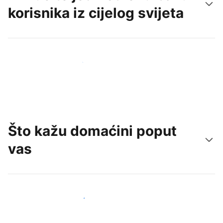
korisnika iz cijelog svijeta
Doprite do novih gostiju već danas
Što kažu domaćini poput
vas
Pridružite se domaćinima poput vas