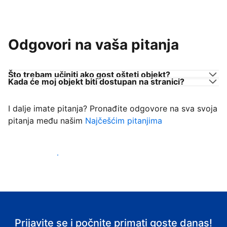
Odgovori na vaša pitanja
Što trebam učiniti ako gost ošteti objekt?
Kada će moj objekt biti dostupan na stranici?
I dalje imate pitanja? Pronađite odgovore na sva svoja
pitanja među našim
Najčešćim pitanjima
Počnite primati goste
Prijavite se i počnite primati goste danas!