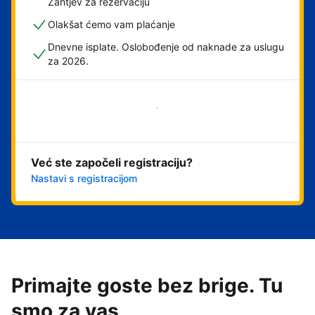
Zahtjev za rezervaciju
Olakšat ćemo vam plaćanje
Dnevne isplate. Oslobođenje od naknade za uslugu
za 2026.
Započni odmah
Već ste započeli registraciju?
Nastavi s registracijom
Primajte goste bez brige. Tu
smo za vas