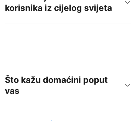
korisnika iz cijelog svijeta
Doprite do novih gostiju već danas
Što kažu domaćini poput
vas
Pridružite se domaćinima poput vas