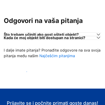
Odgovori na vaša pitanja
Što trebam učiniti ako gost ošteti objekt?
Kada će moj objekt biti dostupan na stranici?
I dalje imate pitanja? Pronađite odgovore na sva svoja
pitanja među našim
Najčešćim pitanjima
Počnite primati goste
Prijavite se i počnite primati goste danas!