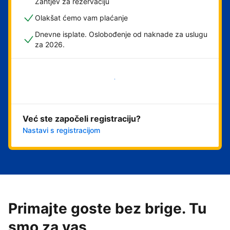
Zahtjev za rezervaciju
Olakšat ćemo vam plaćanje
Dnevne isplate. Oslobođenje od naknade za uslugu
za 2026.
Započni odmah
Već ste započeli registraciju?
Nastavi s registracijom
Primajte goste bez brige. Tu
smo za vas