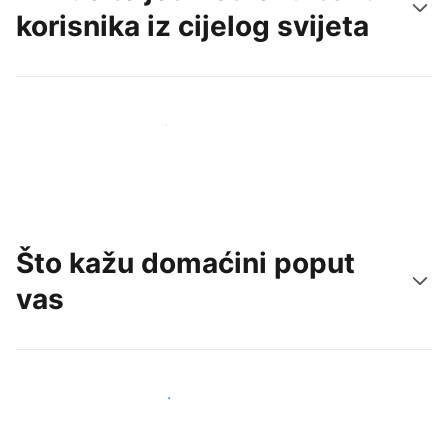
korisnika iz cijelog svijeta
Doprite do novih gostiju već danas
Što kažu domaćini poput
vas
Pridružite se domaćinima poput vas