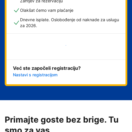
Zahtjev za rezervaciju
Olakšat ćemo vam plaćanje
Dnevne isplate. Oslobođenje od naknade za uslugu
za 2026.
Započni odmah
Već ste započeli registraciju?
Nastavi s registracijom
Primajte goste bez brige. Tu
smo za vas