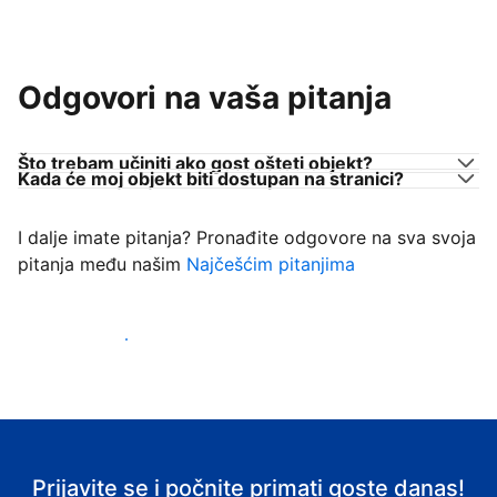
Odgovori na vaša pitanja
Što trebam učiniti ako gost ošteti objekt?
Kada će moj objekt biti dostupan na stranici?
I dalje imate pitanja? Pronađite odgovore na sva svoja
pitanja među našim
Najčešćim pitanjima
Počnite primati goste
Prijavite se i počnite primati goste danas!