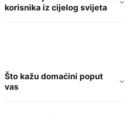
korisnika iz cijelog svijeta
Doprite do novih gostiju već danas
Što kažu domaćini poput
vas
Pridružite se domaćinima poput vas