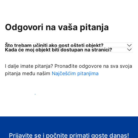
Odgovori na vaša pitanja
Što trebam učiniti ako gost ošteti objekt?
Kada će moj objekt biti dostupan na stranici?
I dalje imate pitanja? Pronađite odgovore na sva svoja
pitanja među našim
Najčešćim pitanjima
Počnite primati goste
Prijavite se i počnite primati goste danas!