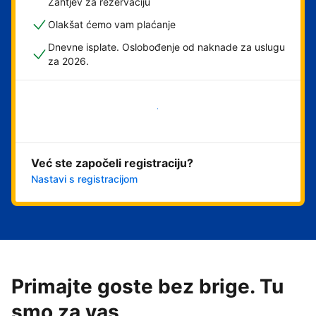
Zahtjev za rezervaciju
Olakšat ćemo vam plaćanje
Dnevne isplate. Oslobođenje od naknade za uslugu
za 2026.
Započni odmah
Već ste započeli registraciju?
Nastavi s registracijom
Primajte goste bez brige. Tu
smo za vas