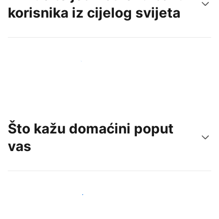
korisnika iz cijelog svijeta
Doprite do novih gostiju već danas
Što kažu domaćini poput
vas
Pridružite se domaćinima poput vas