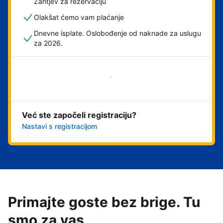
Zahtjev za rezervaciju
Olakšat ćemo vam plaćanje
Dnevne isplate. Oslobođenje od naknade za uslugu
za 2026.
Započni odmah
Već ste započeli registraciju?
Nastavi s registracijom
Primajte goste bez brige. Tu
smo za vas