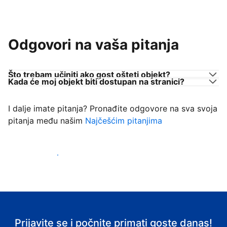
Odgovori na vaša pitanja
Što trebam učiniti ako gost ošteti objekt?
Kada će moj objekt biti dostupan na stranici?
I dalje imate pitanja? Pronađite odgovore na sva svoja
pitanja među našim
Najčešćim pitanjima
Počnite primati goste
Prijavite se i počnite primati goste danas!