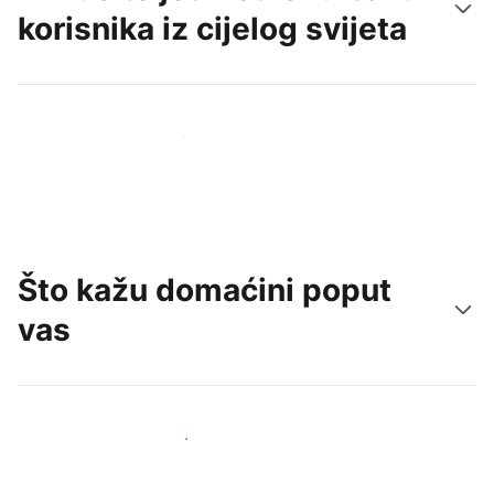
korisnika iz cijelog svijeta
Doprite do novih gostiju već danas
Što kažu domaćini poput
vas
Pridružite se domaćinima poput vas