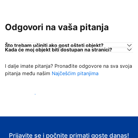
Odgovori na vaša pitanja
Što trebam učiniti ako gost ošteti objekt?
Kada će moj objekt biti dostupan na stranici?
I dalje imate pitanja? Pronađite odgovore na sva svoja
pitanja među našim
Najčešćim pitanjima
Počnite primati goste
Prijavite se i počnite primati goste danas!