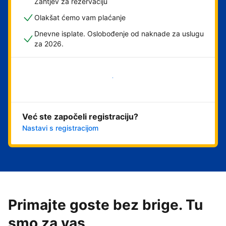
Zahtjev za rezervaciju
Olakšat ćemo vam plaćanje
Dnevne isplate. Oslobođenje od naknade za uslugu
za 2026.
Započni odmah
Već ste započeli registraciju?
Nastavi s registracijom
Primajte goste bez brige. Tu
smo za vas