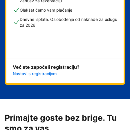
Zahtjev za rezervaciju
Olakšat ćemo vam plaćanje
Dnevne isplate. Oslobođenje od naknade za uslugu
za 2026.
Započni odmah
Već ste započeli registraciju?
Nastavi s registracijom
Primajte goste bez brige. Tu
smo za vas