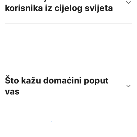
korisnika iz cijelog svijeta
Doprite do novih gostiju već danas
Što kažu domaćini poput
vas
Pridružite se domaćinima poput vas