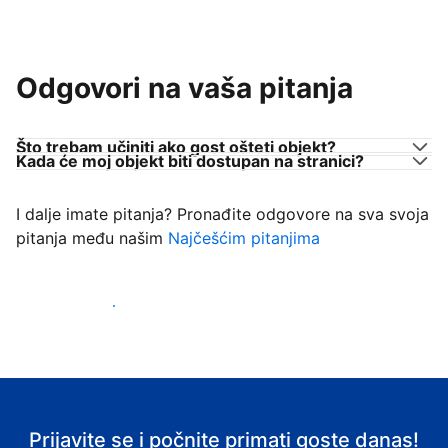
Odgovori na vaša pitanja
Što trebam učiniti ako gost ošteti objekt?
Kada će moj objekt biti dostupan na stranici?
I dalje imate pitanja? Pronađite odgovore na sva svoja
pitanja među našim
Najčešćim pitanjima
Počnite primati goste
Prijavite se i počnite primati goste danas!