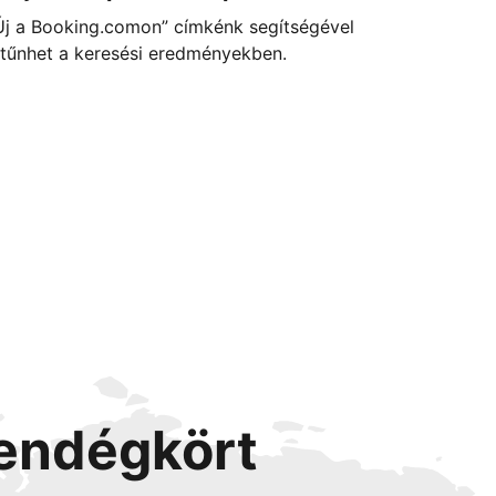
Új a Booking.comon” címkénk segítségével
itűnhet a keresési eredményekben.
vendégkört