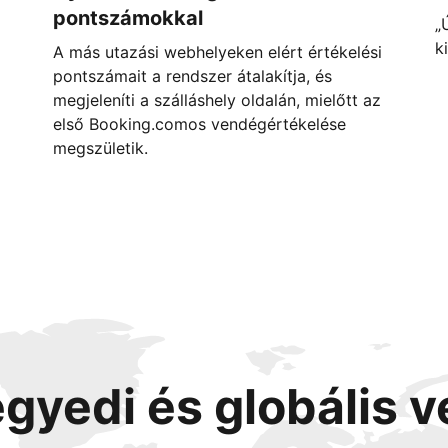
pontszámokkal
„
k
A más utazási webhelyeken elért értékelési
pontszámait a rendszer átalakítja, és
megjeleníti a szálláshely oldalán, mielőtt az
első Booking.comos vendégértékelése
megszületik.
egyedi és globális 