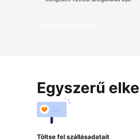
Keressen többet már ma
Egyszerű elke
Töltse fel szállásadatait