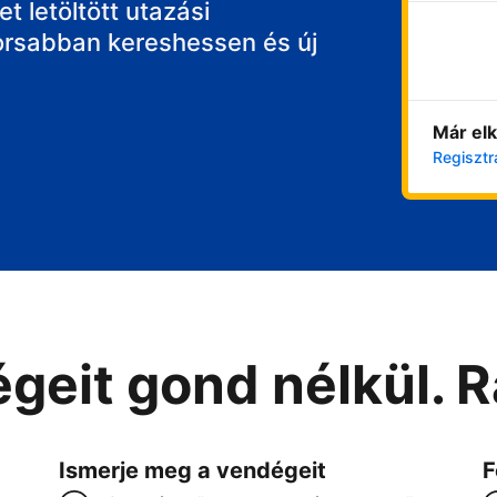
t letöltött utazási
orsabban kereshessen és új
Már elk
Regisztr
geit gond nélkül. 
Ismerje meg a vendégeit
F