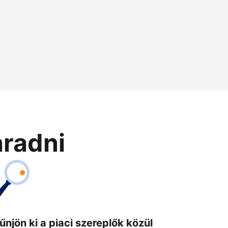
aradni
űnjön ki a piaci szereplők közül