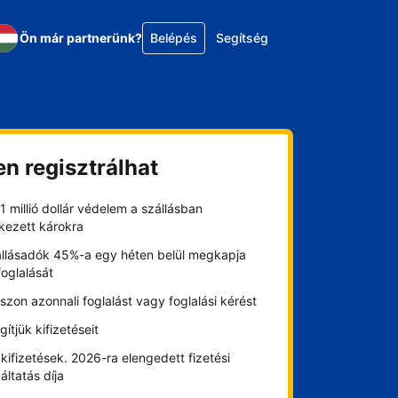
Ön már partnerünk?
Belépés
Segítség
en regisztrálhat
1 millió dollár védelem a szállásban
kezett károkra
állásadók 45%-a egy héten belül megkapja
foglalását
szon azonnali foglalást vagy foglalási kérést
gítjük kifizetéseit
kifizetések. 2026-ra elengedett fizetési
áltatás díja