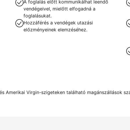
A foglalás előtt kommunikálhat leendő
vendégeivel, mielőtt elfogadná a
foglalásukat.
Hozzáférés a vendégek utazási
előzményeinek elemzéséhez.
s Amerikai Virgin-szigeteken található magánszállások szám