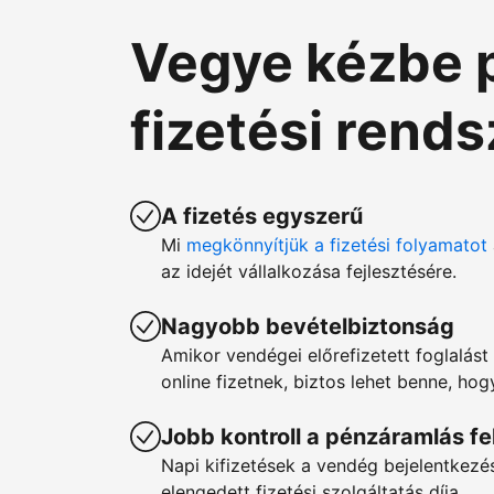
Vegye kézbe 
fizetési rend
A fizetés egyszerű
Mi
megkönnyítjük a fizetési folyamatot
az idejét vállalkozása fejlesztésére.
Nagyobb bevételbiztonság
Amikor vendégei előrefizetett foglalást 
online fizetnek, biztos lehet benne, ho
Jobb kontroll a pénzáramlás fe
Napi kifizetések a vendég bejelentkez
elengedett fizetési szolgáltatás díja.