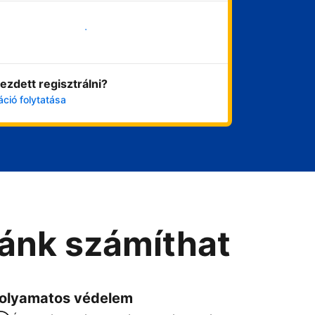
Vágjon bele most
ezdett regisztrálni?
áció folytatása
Ránk számíthat
olyamatos védelem