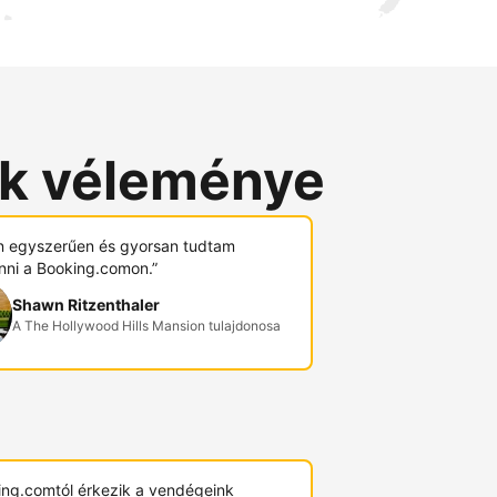
ók véleménye
 egyszerűen és gyorsan tudtam
nni a Booking.comon.”
Shawn Ritzenthaler
A The Hollywood Hills Mansion tulajdonosa
ing.comtól érkezik a vendégeink