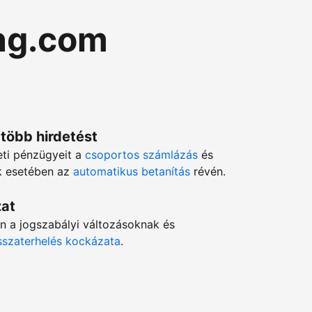
ng.com
 több hirdetést
eti pénzügyeit a
csoportos számlázás
és
ok esetében az
automatikus betanítás
révén.
zat
en a jogszabályi változásoknak és
isszaterhelés kockázata
.