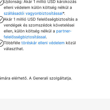
Újdonság: Akár 1 millió USD károkozás
elleni védelem külön költség nélkül a
szállásadói vagyonbiztosítással
*.
Akár 1 millió USD felelősségbiztosítás a
vendégek és szomszédok követelései
ellen, külön költség nélkül a
partner-
felelősségbiztosítással
.
Többféle
töréskár elleni védelem
közül
választhat.
ára elérhető. A Generali szolgáltatja.