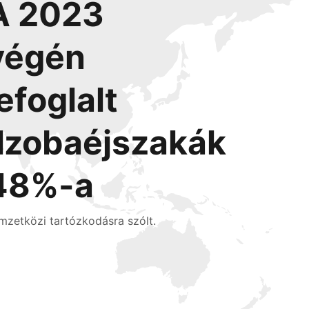
A 2023
végén
lefoglalt
l
szobaéjszakák
48%-a
mzetközi tartózkodásra szólt.