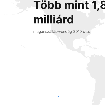
Több mint 1,
milliárd
magánszállás-vendég 2010 óta.
Érjen el új vendégeket még ma