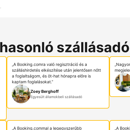
 hasonló szállásad
„A Booking.comra való regisztráció és a
„Nagyon
szálláshirdetés elkészítése után jelentősen nőtt
megjele
a foglaltságom, és öt-hat hónapra előre is
kaptam foglalásokat.”
Zoey Berghoff
Egyesült államokbeli szállásadó
„A Booking.commal a legegyszerűbb
„A Book