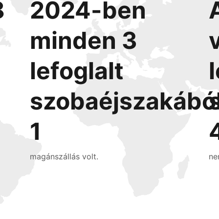
8
2024-ben
minden 3
lefoglalt
szobaéjszakábó
1
magánszállás volt.
ne