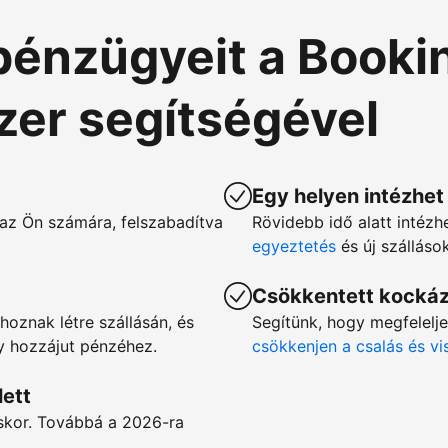
pénzügyeit a Booki
szer segítségével
Egy helyen intézhet
az Ön számára, felszabadítva
Rövidebb idő alatt intézh
egyeztetés
és új szállás
Csökkentett kocká
hoznak létre szállásán, és
Segítünk, hogy megfelelj
gy hozzájut pénzéhez.
csökkenjen a csalás és v
lett
éskor. Továbbá a 2026-ra