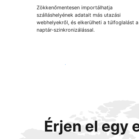
Zökkenőmentesen importálhatja
szálláshelyének adatait más utazási
webhelyekről, és elkerülheti a túlfoglalást a
naptár-szinkronizálással.
Vágjon bele még ma
Érjen el egy 