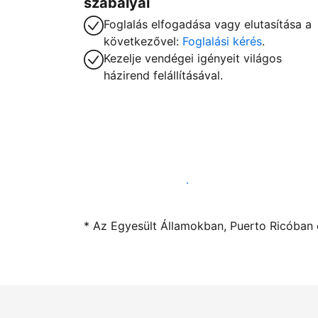
szabályai
Foglalás elfogadása vagy elutasítása a
következővel:
Foglalási kérés
.
Kezelje vendégei igényeit világos
házirend felállításával.
Kínáljon szállást a segítségünkkel
* Az Egyesült Államokban, Puerto Ricóban é