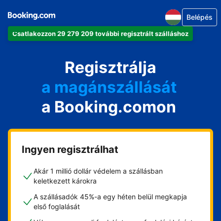
Belépés
Csatlakozzon 29 279 209 további regisztrált szálláshoz
az apartmanját
a szállodáját
Regisztrálja
a magánszállását
a Booking.comon
a vendégházát
a házát
Ingyen regisztrálhat
Akár 1 millió dollár védelem a szállásban
keletkezett károkra
A szállásadók 45%-a egy héten belül megkapja
első foglalását