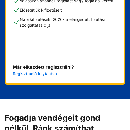
Válasszon azonnali foglalást vagy foglalási kérést
Elősegítjük kifizetéseit
Napi kifizetések. 2026-ra elengedett fizetési
szolgáltatás díja
Vágjon bele most
Már elkezdett regisztrálni?
Regisztráció folytatása
Fogadja vendégeit gond
nélkül. Ránk számíthat