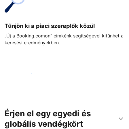
Tűnjön ki a piaci szereplők közül
„Új a Booking.comon” címkénk segítségével kitűnhet a
keresési eredményekben.
Vágjon bele még ma
Érjen el egy egyedi és
globális vendégkört