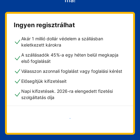
ma!
Ingyen regisztrálhat
Akár 1 millió dollár védelem a szállásban
keletkezett károkra
A szállásadók 45%-a egy héten belül megkapja
első foglalását
Válasszon azonnali foglalást vagy foglalási kérést
Elősegítjük kifizetéseit
Napi kifizetések. 2026-ra elengedett fizetési
szolgáltatás díja
Vágjon bele most