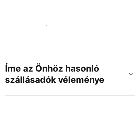
Érjen el új vendégeket még ma
Íme az Önhöz hasonló
szállásadók véleménye
Csatlakozzon Önhöz hasonló szállásadókhoz