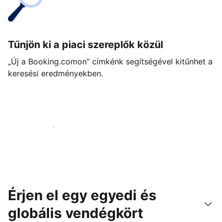
Tűnjön ki a piaci szereplők közül
„Új a Booking.comon” címkénk segítségével kitűnhet a
keresési eredményekben.
Vágjon bele még ma
Érjen el egy egyedi és
globális vendégkört