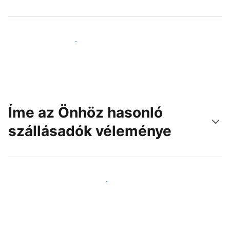
Érjen el új vendégeket még ma
Íme az Önhöz hasonló
szállásadók véleménye
Csatlakozzon Önhöz hasonló szállásadókhoz