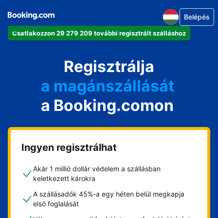
Belépés
Csatlakozzon 29 279 209 további regisztrált szálláshoz
az apartmanját
a szállodáját
Regisztrálja
a magánszállását
a Booking.comon
a vendégházát
a házát
Ingyen regisztrálhat
Akár 1 millió dollár védelem a szállásban
keletkezett károkra
A szállásadók 45%-a egy héten belül megkapja
első foglalását