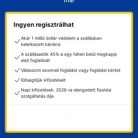
ma!
Ingyen regisztrálhat
Akár 1 millió dollár védelem a szállásban
keletkezett károkra
A szállásadók 45%-a egy héten belül megkapja
első foglalását
Válasszon azonnali foglalást vagy foglalási kérést
Elősegítjük kifizetéseit
Napi kifizetések. 2026-ra elengedett fizetési
szolgáltatás díja
Vágjon bele most