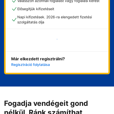
Válasszon azonnali foglalást vagy foglalási kérést
Elősegítjük kifizetéseit
Napi kifizetések. 2026-ra elengedett fizetési
szolgáltatás díja
Vágjon bele most
Már elkezdett regisztrálni?
Regisztráció folytatása
Fogadja vendégeit gond
nélkül. Ránk számíthat