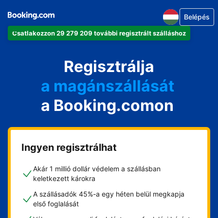
Belépés
Csatlakozzon 29 279 209 további regisztrált szálláshoz
az apartmanját
a szállodáját
Regisztrálja
a magánszállását
a Booking.comon
a vendégházát
a házát
Ingyen regisztrálhat
Akár 1 millió dollár védelem a szállásban
keletkezett károkra
A szállásadók 45%-a egy héten belül megkapja
első foglalását