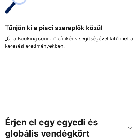
Tűnjön ki a piaci szereplők közül
„Új a Booking.comon” címkénk segítségével kitűnhet a
keresési eredményekben.
Vágjon bele még ma
Érjen el egy egyedi és
globális vendégkört