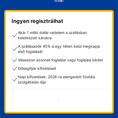
ma!
Ingyen regisztrálhat
Akár 1 millió dollár védelem a szállásban
keletkezett károkra
A szállásadók 45%-a egy héten belül megkapja
első foglalását
Válasszon azonnali foglalást vagy foglalási kérést
Elősegítjük kifizetéseit
Napi kifizetések. 2026-ra elengedett fizetési
szolgáltatás díja
Vágjon bele most