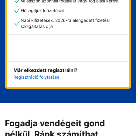
Válasszon azonnali foglalást vagy foglalási kérést
Elősegítjük kifizetéseit
Napi kifizetések. 2026-ra elengedett fizetési
szolgáltatás díja
Vágjon bele most
Már elkezdett regisztrálni?
Regisztráció folytatása
Fogadja vendégeit gond
nélkül. Ránk számíthat