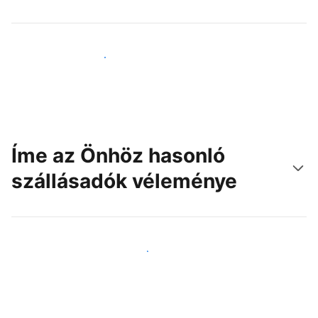
Érjen el új vendégeket még ma
Íme az Önhöz hasonló
szállásadók véleménye
Csatlakozzon Önhöz hasonló szállásadókhoz