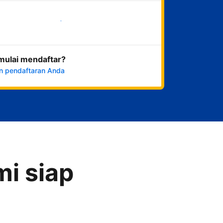
Mulai sekarang
mulai mendaftar?
n pendaftaran Anda
i siap