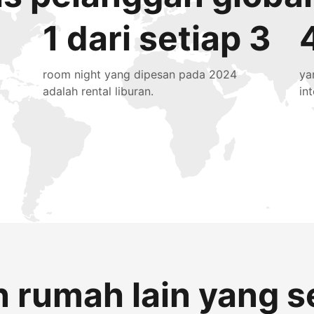
1 dari setiap 3
room night yang dipesan pada 2024
ya
adalah rental liburan.
in
 rumah lain yang s