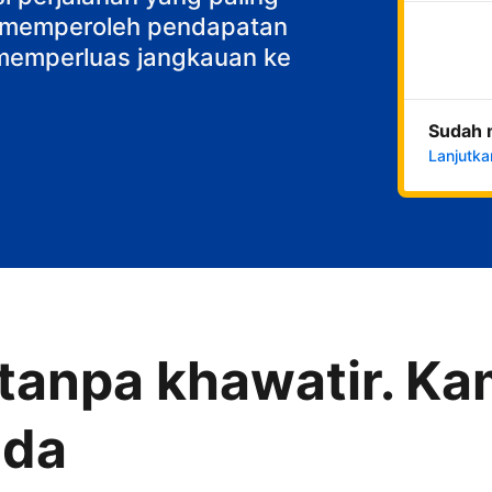
k memperoleh pendapatan
n memperluas jangkauan ke
Sudah 
Lanjutka
anpa khawatir. Kam
nda