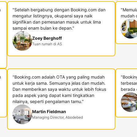
h
"Setelah bergabung dengan Booking.com dan
"Memula
mengatur listingnya, okupansi saya naik
mudah d
signifikan dan pemesanan masuk untuk lima
sampai enam bulan ke depan."
Zoey Berghoff
Tuan rumah di AS
n
"Booking.com adalah OTA yang paling mudah
"Bookin
untuk kerja sama. Semuanya jelas dan mudah.
terbesa
Dan memberikan saya waktu untuk lebih fokus
berada di
pada aspek yang dapat kami tingkatkan
nilainya, seperti pengalaman tamu."
Martin Fieldman
Managing Director, Abodebed