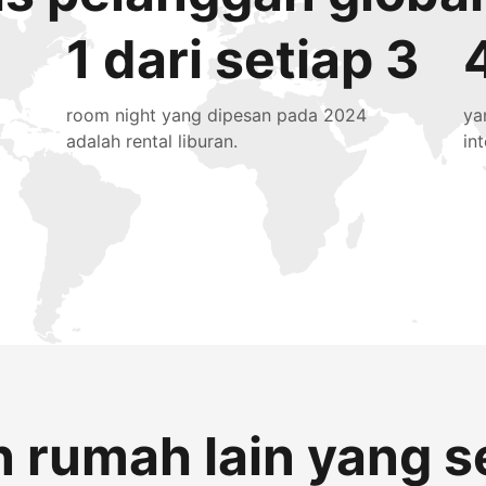
1 dari setiap 3
room night yang dipesan pada 2024
ya
adalah rental liburan.
in
 rumah lain yang s