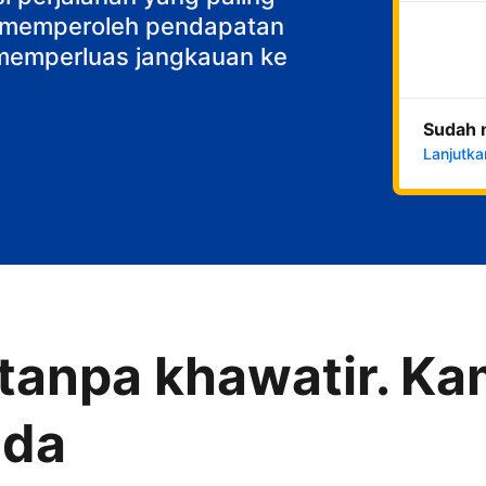
k memperoleh pendapatan
n memperluas jangkauan ke
Sudah 
Lanjutka
anpa khawatir. Kam
nda