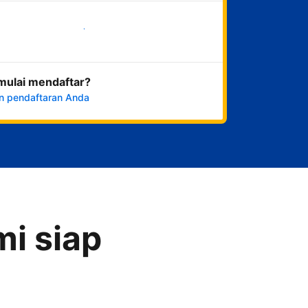
Mulai sekarang
mulai mendaftar?
n pendaftaran Anda
i siap