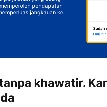
k memperoleh pendapatan
n memperluas jangkauan ke
Sudah 
Lanjutka
anpa khawatir. Kam
nda