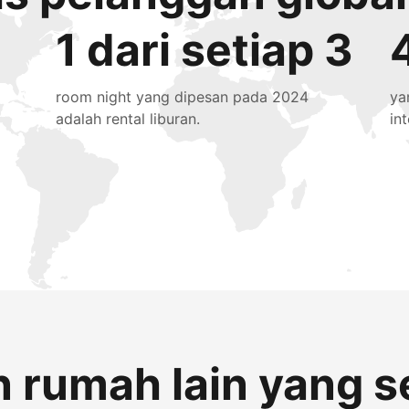
1 dari setiap 3
room night yang dipesan pada 2024
ya
adalah rental liburan.
in
 rumah lain yang s