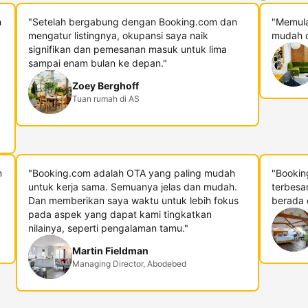
h
"Setelah bergabung dengan Booking.com dan
"Memula
mengatur listingnya, okupansi saya naik
mudah d
signifikan dan pemesanan masuk untuk lima
sampai enam bulan ke depan."
Zoey Berghoff
Tuan rumah di AS
n
"Booking.com adalah OTA yang paling mudah
"Bookin
untuk kerja sama. Semuanya jelas dan mudah.
terbesa
Dan memberikan saya waktu untuk lebih fokus
berada di
pada aspek yang dapat kami tingkatkan
nilainya, seperti pengalaman tamu."
Martin Fieldman
Managing Director, Abodebed