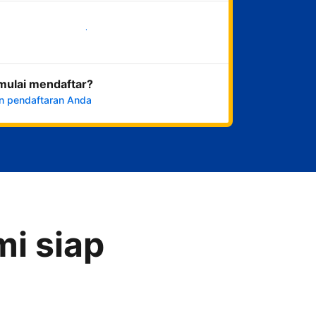
Mulai sekarang
mulai mendaftar?
n pendaftaran Anda
i siap