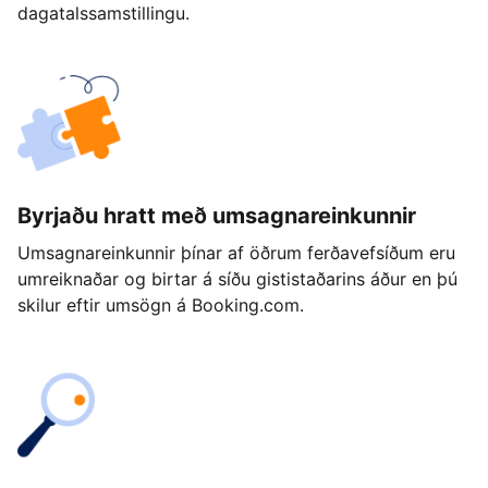
dagatalssamstillingu.
Byrjaðu hratt með umsagnareinkunnir
Umsagnareinkunnir þínar af öðrum ferðavefsíðum eru
umreiknaðar og birtar á síðu gististaðarins áður en þú
skilur eftir umsögn á Booking.com.