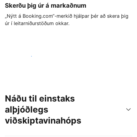
Skerðu þig úr á markaðnum
„Nýtt á Booking.com“-merkið hjálpar þér að skera þig
úr í leitarniðurstöðum okkar.
Byrjaðu strax í dag
Náðu til einstaks
alþjóðlegs
viðskiptavinahóps