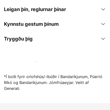
Leigan þín, reglurnar þínar
Kynnstu gestum þínum
Tryggðu þig
Vertu gestgjafi hjá okkur í dag
*Í boði fyrir orlofshús/-íbúðir í Bandaríkjunum, Púertó
Ríkó og Bandaríkjunum. Jómfrúaeyjar. Veitt af
Generali.