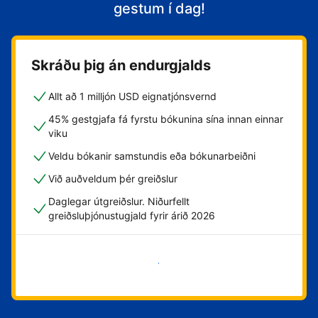
gestum í dag!
Skráðu þig án endurgjalds
Allt að 1 milljón USD eignatjónsvernd
45% gestgjafa fá fyrstu bókunina sína innan einnar
viku
Veldu bókanir samstundis eða bókunarbeiðni
Við auðveldum þér greiðslur
Daglegar útgreiðslur. Niðurfellt
greiðsluþjónustugjald fyrir árið 2026
Byrja núna