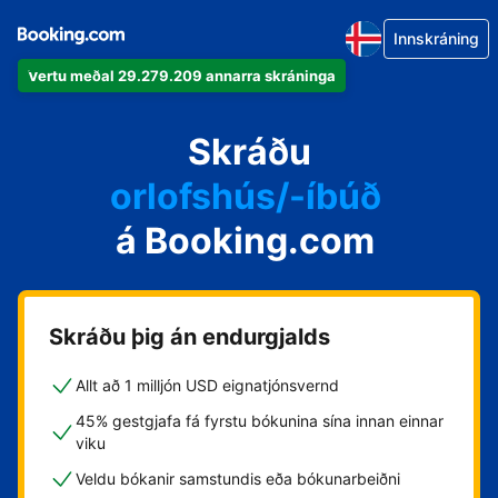
Innskráning
Vertu meðal 29.279.209 annarra skráninga
íbúðina þína
hótelið þitt
Skráðu
orlofshús/-íbúð
á Booking.com
gistihúsið þitt
gistiheimilið þitt
Skráðu þig án endurgjalds
Allt að 1 milljón USD eignatjónsvernd
45% gestgjafa fá fyrstu bókunina sína innan einnar
viku
Veldu bókanir samstundis eða bókunarbeiðni