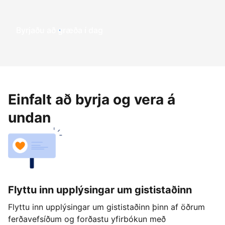
Byrjaðu að græða í dag
Einfalt að byrja og vera á
undan
Flyttu inn upplýsingar um gististaðinn
Flyttu inn upplýsingar um gististaðinn þinn af öðrum
ferðavefsíðum og forðastu yfirbókun með