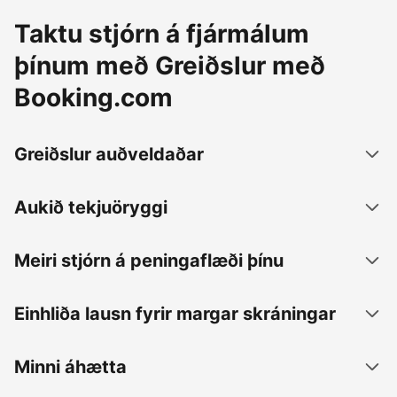
Taktu stjórn á fjármálum
þínum með Greiðslur með
Booking.com
Greiðslur auðveldaðar
Aukið tekjuöryggi
Meiri stjórn á peningaflæði þínu
Einhliða lausn fyrir margar skráningar
Minni áhætta