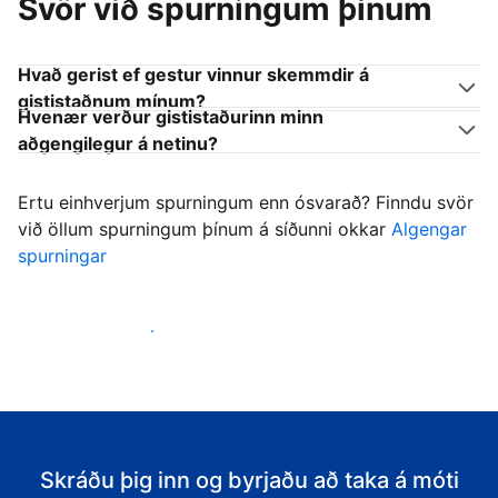
Svör við spurningum þínum
Hvað gerist ef gestur vinnur skemmdir á
gististaðnum mínum?
Hvenær verður gististaðurinn minn
aðgengilegur á netinu?
Ertu einhverjum spurningum enn ósvarað? Finndu svör
við öllum spurningum þínum á síðunni okkar
Algengar
spurningar
Byrja að taka á móti gestum
Skráðu þig inn og byrjaðu að taka á móti