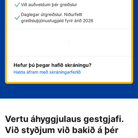
Við auðveldum þér greiðslur
Daglegar útgreiðslur. Niðurfellt
greiðsluþjónustugjald fyrir árið 2026
Byrja núna
Hefur þú þegar hafið skráningu?
Halda áfram með skráningarferlið
Vertu áhyggjulaus gestgjafi.
Við styðjum við bakið á þér