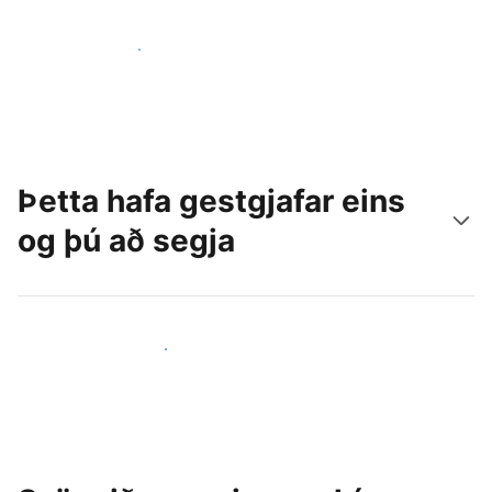
Náðu til nýrra gesta í dag
Þetta hafa gestgjafar eins
og þú að segja
Ganga til liðs við aðra gestgjafa