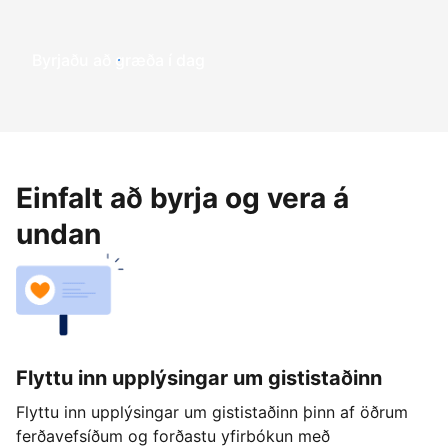
Byrjaðu að græða í dag
Einfalt að byrja og vera á
undan
Flyttu inn upplýsingar um gististaðinn
Flyttu inn upplýsingar um gististaðinn þinn af öðrum
ferðavefsíðum og forðastu yfirbókun með