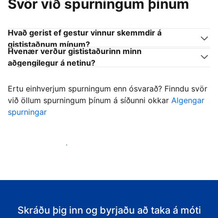
Svör við spurningum þínum
Hvað gerist ef gestur vinnur skemmdir á
gististaðnum mínum?
Hvenær verður gististaðurinn minn
aðgengilegur á netinu?
Ertu einhverjum spurningum enn ósvarað? Finndu svör
við öllum spurningum þínum á síðunni okkar
Algengar
spurningar
Byrja að taka á móti gestum
Skráðu þig inn og byrjaðu að taka á móti