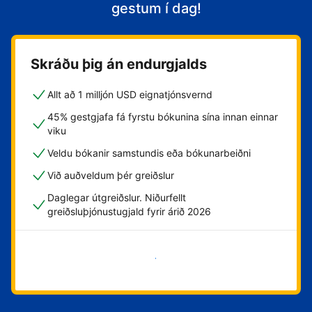
gestum í dag!
Skráðu þig án endurgjalds
Allt að 1 milljón USD eignatjónsvernd
45% gestgjafa fá fyrstu bókunina sína innan einnar
viku
Veldu bókanir samstundis eða bókunarbeiðni
Við auðveldum þér greiðslur
Daglegar útgreiðslur. Niðurfellt
greiðsluþjónustugjald fyrir árið 2026
Byrja núna