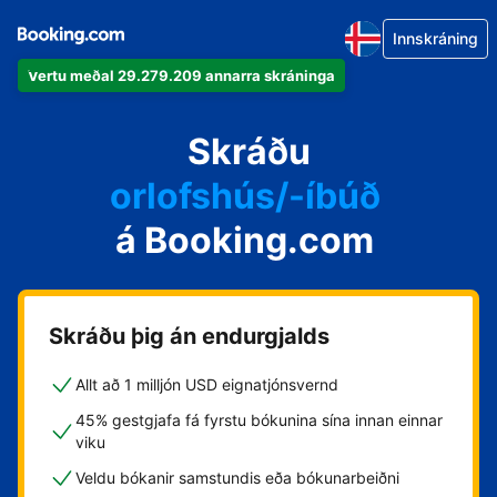
Innskráning
Vertu meðal 29.279.209 annarra skráninga
íbúðina þína
hótelið þitt
Skráðu
orlofshús/-íbúð
á Booking.com
gistihúsið þitt
gistiheimilið þitt
Skráðu þig án endurgjalds
Allt að 1 milljón USD eignatjónsvernd
45% gestgjafa fá fyrstu bókunina sína innan einnar
viku
Veldu bókanir samstundis eða bókunarbeiðni