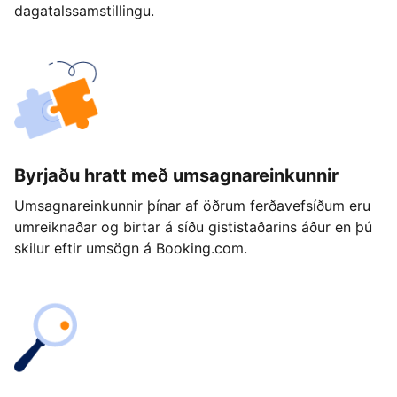
dagatalssamstillingu.
Byrjaðu hratt með umsagnareinkunnir
Umsagnareinkunnir þínar af öðrum ferðavefsíðum eru
umreiknaðar og birtar á síðu gististaðarins áður en þú
skilur eftir umsögn á Booking.com.