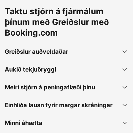
Taktu stjórn á fjármálum
þínum með Greiðslur með
Booking.com
Greiðslur auðveldaðar
Aukið tekjuöryggi
Meiri stjórn á peningaflæði þínu
Einhliða lausn fyrir margar skráningar
Minni áhætta