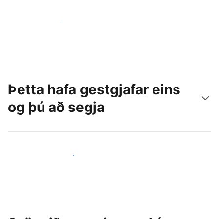
Náðu til nýrra gesta í dag
Þetta hafa gestgjafar eins
og þú að segja
Ganga til liðs við aðra gestgjafa