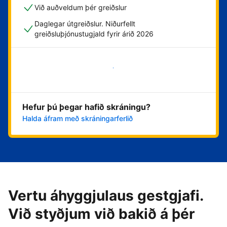
Við auðveldum þér greiðslur
Daglegar útgreiðslur. Niðurfellt
greiðsluþjónustugjald fyrir árið 2026
Byrja núna
Hefur þú þegar hafið skráningu?
Halda áfram með skráningarferlið
Vertu áhyggjulaus gestgjafi.
Við styðjum við bakið á þér