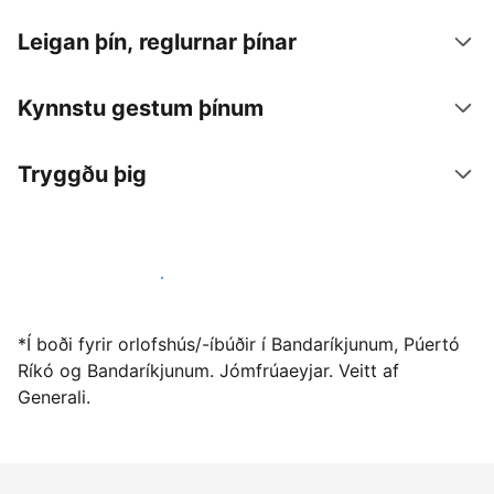
Leigan þín, reglurnar þínar
Kynnstu gestum þínum
Tryggðu þig
Vertu gestgjafi hjá okkur í dag
*Í boði fyrir orlofshús/-íbúðir í Bandaríkjunum, Púertó
Ríkó og Bandaríkjunum. Jómfrúaeyjar. Veitt af
Generali.