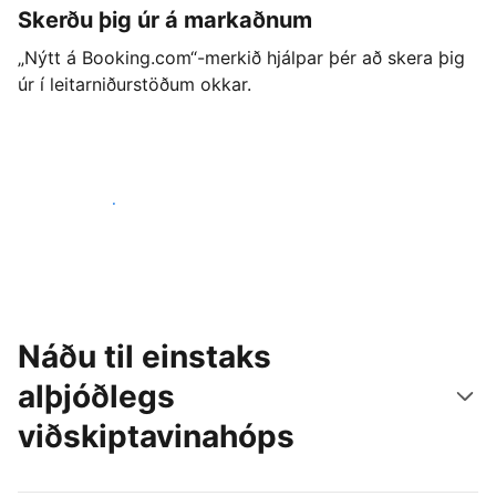
Skerðu þig úr á markaðnum
„Nýtt á Booking.com“-merkið hjálpar þér að skera þig
úr í leitarniðurstöðum okkar.
Byrjaðu strax í dag
Náðu til einstaks
alþjóðlegs
viðskiptavinahóps