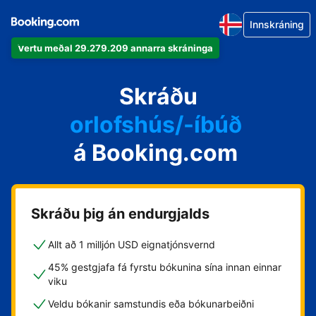
Innskráning
Vertu meðal 29.279.209 annarra skráninga
íbúðina þína
hótelið þitt
Skráðu
orlofshús/-íbúð
á Booking.com
gistihúsið þitt
gistiheimilið þitt
Skráðu þig án endurgjalds
Allt að 1 milljón USD eignatjónsvernd
45% gestgjafa fá fyrstu bókunina sína innan einnar
viku
Veldu bókanir samstundis eða bókunarbeiðni