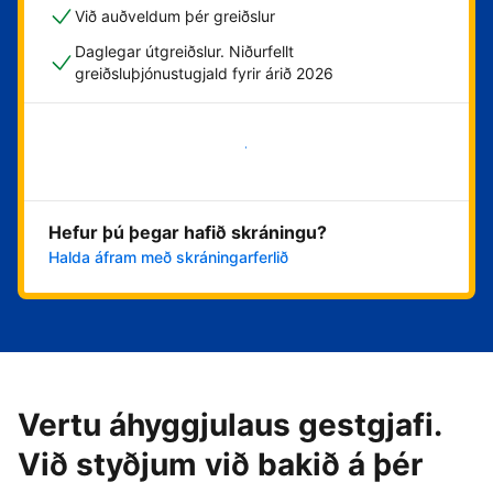
Við auðveldum þér greiðslur
Daglegar útgreiðslur. Niðurfellt
greiðsluþjónustugjald fyrir árið 2026
Byrja núna
Hefur þú þegar hafið skráningu?
Halda áfram með skráningarferlið
Vertu áhyggjulaus gestgjafi.
Við styðjum við bakið á þér