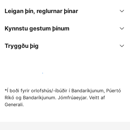
Leigan þín, reglurnar þínar
Kynnstu gestum þínum
Tryggðu þig
Vertu gestgjafi hjá okkur í dag
*Í boði fyrir orlofshús/-íbúðir í Bandaríkjunum, Púertó
Ríkó og Bandaríkjunum. Jómfrúaeyjar. Veitt af
Generali.