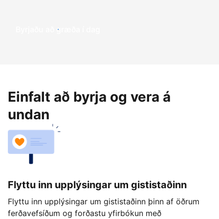
Byrjaðu að græða í dag
Einfalt að byrja og vera á
undan
Flyttu inn upplýsingar um gististaðinn
Flyttu inn upplýsingar um gististaðinn þinn af öðrum
ferðavefsíðum og forðastu yfirbókun með