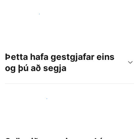
Náðu til nýrra gesta í dag
Þetta hafa gestgjafar eins
og þú að segja
Ganga til liðs við aðra gestgjafa