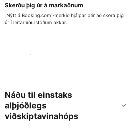
Skerðu þig úr á markaðnum
„Nýtt á Booking.com“-merkið hjálpar þér að skera þig
úr í leitarniðurstöðum okkar.
Byrjaðu strax í dag
Náðu til einstaks
alþjóðlegs
viðskiptavinahóps