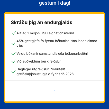
gestum í dag!
Skráðu þig án endurgjalds
Allt að 1 milljón USD eignatjónsvernd
45% gestgjafa fá fyrstu bókunina sína innan einnar
viku
Veldu bókanir samstundis eða bókunarbeiðni
Við auðveldum þér greiðslur
Daglegar útgreiðslur. Niðurfellt
greiðsluþjónustugjald fyrir árið 2026
Byrja núna