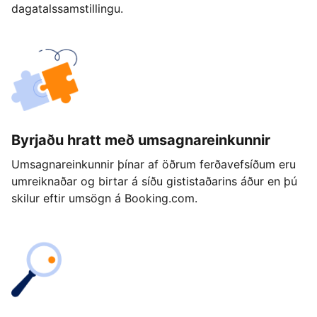
dagatalssamstillingu.
Byrjaðu hratt með umsagnareinkunnir
Umsagnareinkunnir þínar af öðrum ferðavefsíðum eru
umreiknaðar og birtar á síðu gististaðarins áður en þú
skilur eftir umsögn á Booking.com.