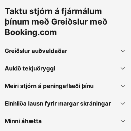
Taktu stjórn á fjármálum
þínum með Greiðslur með
Booking.com
Greiðslur auðveldaðar
Aukið tekjuöryggi
Meiri stjórn á peningaflæði þínu
Einhliða lausn fyrir margar skráningar
Minni áhætta