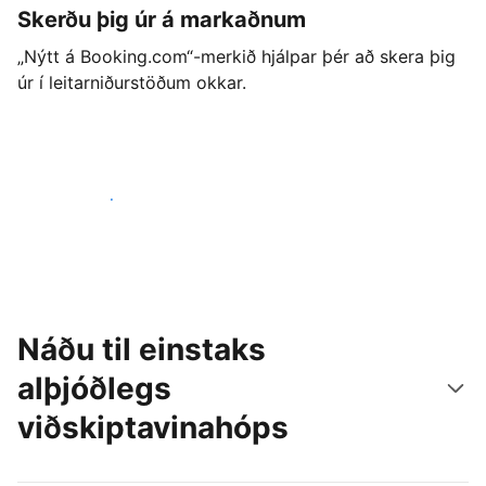
Skerðu þig úr á markaðnum
„Nýtt á Booking.com“-merkið hjálpar þér að skera þig
úr í leitarniðurstöðum okkar.
Byrjaðu strax í dag
Náðu til einstaks
alþjóðlegs
viðskiptavinahóps