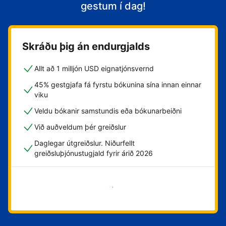
gestum í dag!
Skráðu þig án endurgjalds
Allt að 1 milljón USD eignatjónsvernd
45% gestgjafa fá fyrstu bókunina sína innan einnar
viku
Veldu bókanir samstundis eða bókunarbeiðni
Við auðveldum þér greiðslur
Daglegar útgreiðslur. Niðurfellt
greiðsluþjónustugjald fyrir árið 2026
Byrja núna