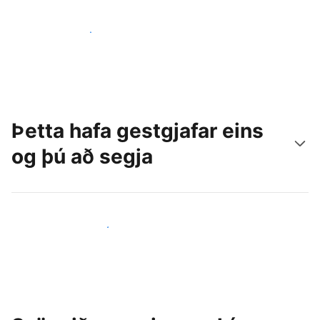
Náðu til nýrra gesta í dag
Þetta hafa gestgjafar eins
og þú að segja
Ganga til liðs við aðra gestgjafa