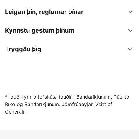
Leigan þín, reglurnar þínar
Kynnstu gestum þínum
Tryggðu þig
Vertu gestgjafi hjá okkur í dag
*Í boði fyrir orlofshús/-íbúðir í Bandaríkjunum, Púertó
Ríkó og Bandaríkjunum. Jómfrúaeyjar. Veitt af
Generali.