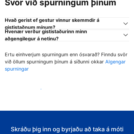
Svör við spurningum þínum
Hvað gerist ef gestur vinnur skemmdir á
gististaðnum mínum?
Hvenær verður gististaðurinn minn
aðgengilegur á netinu?
Ertu einhverjum spurningum enn ósvarað? Finndu svör
við öllum spurningum þínum á síðunni okkar
Algengar
spurningar
Byrja að taka á móti gestum
Skráðu þig inn og byrjaðu að taka á móti