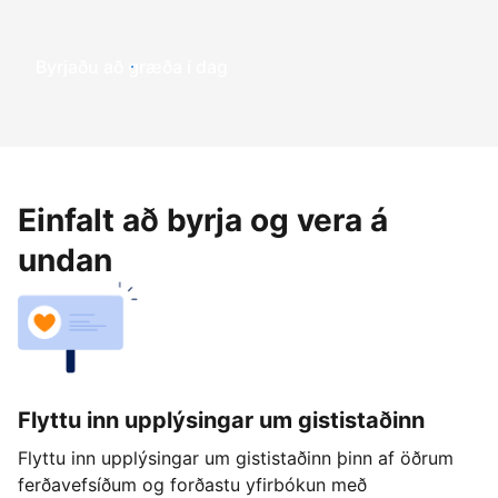
Byrjaðu að græða í dag
Einfalt að byrja og vera á
undan
Flyttu inn upplýsingar um gististaðinn
Flyttu inn upplýsingar um gististaðinn þinn af öðrum
ferðavefsíðum og forðastu yfirbókun með