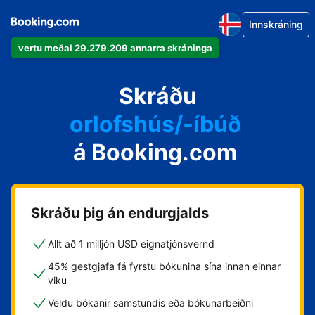
Innskráning
Vertu meðal 29.279.209 annarra skráninga
íbúðina þína
hótelið þitt
Skráðu
orlofshús/-íbúð
á Booking.com
gistihúsið þitt
gistiheimilið þitt
Skráðu þig án endurgjalds
Allt að 1 milljón USD eignatjónsvernd
45% gestgjafa fá fyrstu bókunina sína innan einnar
viku
Veldu bókanir samstundis eða bókunarbeiðni