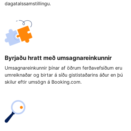
dagatalssamstillingu.
Byrjaðu hratt með umsagnareinkunnir
Umsagnareinkunnir þínar af öðrum ferðavefsíðum eru
umreiknaðar og birtar á síðu gististaðarins áður en þú
skilur eftir umsögn á Booking.com.