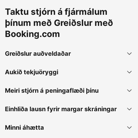
Taktu stjórn á fjármálum
þínum með Greiðslur með
Booking.com
Greiðslur auðveldaðar
Aukið tekjuöryggi
Meiri stjórn á peningaflæði þínu
Einhliða lausn fyrir margar skráningar
Minni áhætta