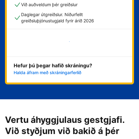
Við auðveldum þér greiðslur
Daglegar útgreiðslur. Niðurfellt
greiðsluþjónustugjald fyrir árið 2026
Byrja núna
Hefur þú þegar hafið skráningu?
Halda áfram með skráningarferlið
Vertu áhyggjulaus gestgjafi.
Við styðjum við bakið á þér