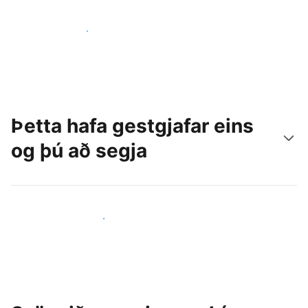
Náðu til nýrra gesta í dag
Þetta hafa gestgjafar eins
og þú að segja
Ganga til liðs við aðra gestgjafa