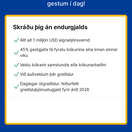
gestum í dag!
Skráðu þig án endurgjalds
Allt að 1 milljón USD eignatjónsvernd
45% gestgjafa fá fyrstu bókunina sína innan einnar
viku
Veldu bókanir samstundis eða bókunarbeiðni
Við auðveldum þér greiðslur
Daglegar útgreiðslur. Niðurfellt
greiðsluþjónustugjald fyrir árið 2026
Byrja núna