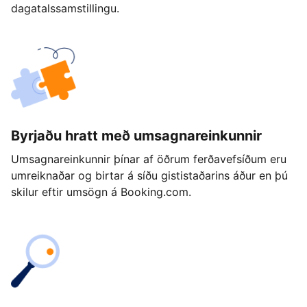
dagatalssamstillingu.
Byrjaðu hratt með umsagnareinkunnir
Umsagnareinkunnir þínar af öðrum ferðavefsíðum eru
umreiknaðar og birtar á síðu gististaðarins áður en þú
skilur eftir umsögn á Booking.com.