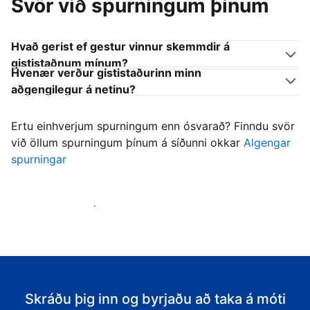
Svör við spurningum þínum
Hvað gerist ef gestur vinnur skemmdir á
gististaðnum mínum?
Hvenær verður gististaðurinn minn
aðgengilegur á netinu?
Ertu einhverjum spurningum enn ósvarað? Finndu svör
við öllum spurningum þínum á síðunni okkar
Algengar
spurningar
Byrja að taka á móti gestum
Skráðu þig inn og byrjaðu að taka á móti