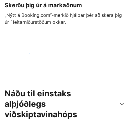
Skerðu þig úr á markaðnum
„Nýtt á Booking.com“-merkið hjálpar þér að skera þig
úr í leitarniðurstöðum okkar.
Byrjaðu strax í dag
Náðu til einstaks
alþjóðlegs
viðskiptavinahóps