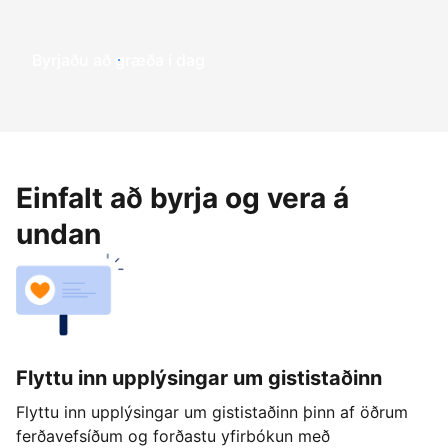
Byrjaðu að græða í dag
Einfalt að byrja og vera á
undan
Flyttu inn upplýsingar um gististaðinn
Flyttu inn upplýsingar um gististaðinn þinn af öðrum
ferðavefsíðum og forðastu yfirbókun með