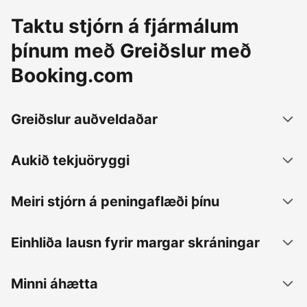
Taktu stjórn á fjármálum
þínum með Greiðslur með
Booking.com
Greiðslur auðveldaðar
Aukið tekjuöryggi
Meiri stjórn á peningaflæði þínu
Einhliða lausn fyrir margar skráningar
Minni áhætta