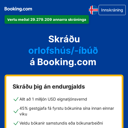
Innskráning
Vertu meðal 29.279.209 annarra skráninga
íbúðina þína
hótelið þitt
Skráðu
orlofshús/-íbúð
á Booking.com
gistihúsið þitt
gistiheimilið þitt
Skráðu þig án endurgjalds
Allt að 1 milljón USD eignatjónsvernd
45% gestgjafa fá fyrstu bókunina sína innan einnar
viku
Veldu bókanir samstundis eða bókunarbeiðni