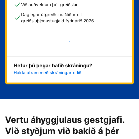
Við auðveldum þér greiðslur
Daglegar útgreiðslur. Niðurfellt
greiðsluþjónustugjald fyrir árið 2026
Byrja núna
Hefur þú þegar hafið skráningu?
Halda áfram með skráningarferlið
Vertu áhyggjulaus gestgjafi.
Við styðjum við bakið á þér