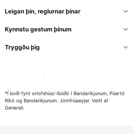
Leigan þín, reglurnar þínar
Kynnstu gestum þínum
Tryggðu þig
Vertu gestgjafi hjá okkur í dag
*Í boði fyrir orlofshús/-íbúðir í Bandaríkjunum, Púertó
Ríkó og Bandaríkjunum. Jómfrúaeyjar. Veitt af
Generali.