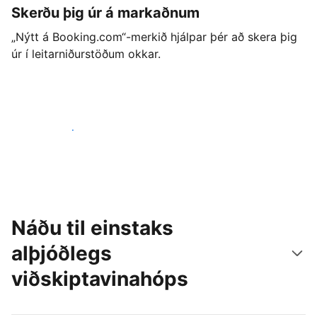
Skerðu þig úr á markaðnum
„Nýtt á Booking.com“-merkið hjálpar þér að skera þig
úr í leitarniðurstöðum okkar.
Byrjaðu strax í dag
Náðu til einstaks
alþjóðlegs
viðskiptavinahóps