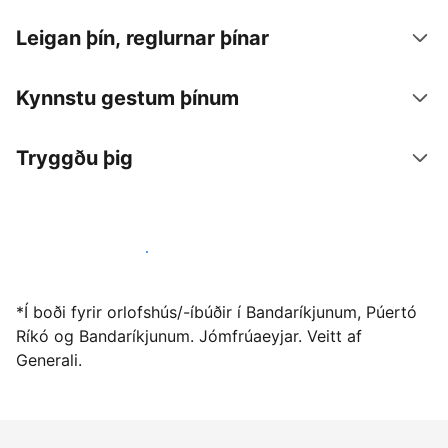
Leigan þín, reglurnar þínar
Kynnstu gestum þínum
Tryggðu þig
Vertu gestgjafi hjá okkur í dag
*Í boði fyrir orlofshús/-íbúðir í Bandaríkjunum, Púertó
Ríkó og Bandaríkjunum. Jómfrúaeyjar. Veitt af
Generali.