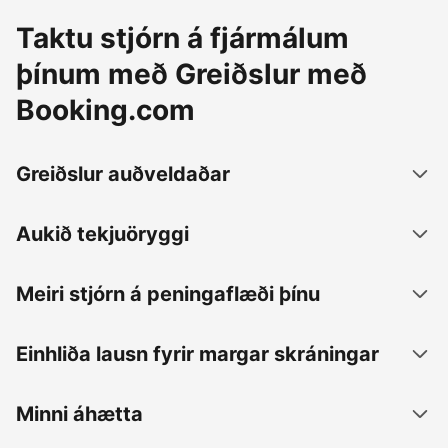
Taktu stjórn á fjármálum
þínum með Greiðslur með
Booking.com
Greiðslur auðveldaðar
Aukið tekjuöryggi
Meiri stjórn á peningaflæði þínu
Einhliða lausn fyrir margar skráningar
Minni áhætta