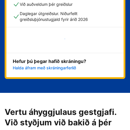
Við auðveldum þér greiðslur
Daglegar útgreiðslur. Niðurfellt
greiðsluþjónustugjald fyrir árið 2026
Byrja núna
Hefur þú þegar hafið skráningu?
Halda áfram með skráningarferlið
Vertu áhyggjulaus gestgjafi.
Við styðjum við bakið á þér