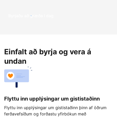
Byrjaðu að græða í dag
Einfalt að byrja og vera á
undan
Flyttu inn upplýsingar um gististaðinn
Flyttu inn upplýsingar um gististaðinn þinn af öðrum
ferðavefsíðum og forðastu yfirbókun með