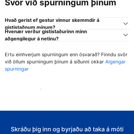
Svör við spurningum þínum
Hvað gerist ef gestur vinnur skemmdir á
gististaðnum mínum?
Hvenær verður gististaðurinn minn
aðgengilegur á netinu?
Ertu einhverjum spurningum enn ósvarað? Finndu svör
við öllum spurningum þínum á síðunni okkar
Algengar
spurningar
Byrja að taka á móti gestum
Skráðu þig inn og byrjaðu að taka á móti