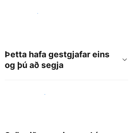
Náðu til nýrra gesta í dag
Þetta hafa gestgjafar eins
og þú að segja
Ganga til liðs við aðra gestgjafa