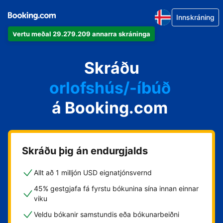
Innskráning
Vertu meðal 29.279.209 annarra skráninga
íbúðina þína
hótelið þitt
Skráðu
orlofshús/-íbúð
á Booking.com
gistihúsið þitt
gistiheimilið þitt
Skráðu þig án endurgjalds
Allt að 1 milljón USD eignatjónsvernd
45% gestgjafa fá fyrstu bókunina sína innan einnar
viku
Veldu bókanir samstundis eða bókunarbeiðni