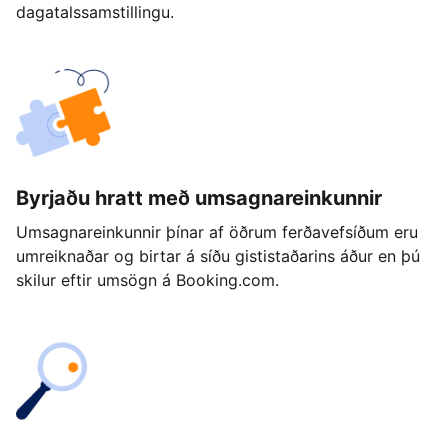
dagatalssamstillingu.
Byrjaðu hratt með umsagnareinkunnir
Umsagnareinkunnir þínar af öðrum ferðavefsíðum eru
umreiknaðar og birtar á síðu gististaðarins áður en þú
skilur eftir umsögn á Booking.com.