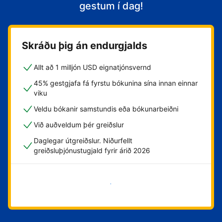
gestum í dag!
Skráðu þig án endurgjalds
Allt að 1 milljón USD eignatjónsvernd
45% gestgjafa fá fyrstu bókunina sína innan einnar
viku
Veldu bókanir samstundis eða bókunarbeiðni
Við auðveldum þér greiðslur
Daglegar útgreiðslur. Niðurfellt
greiðsluþjónustugjald fyrir árið 2026
Byrja núna