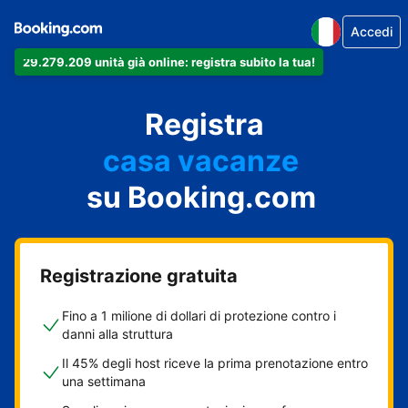
Accedi
29.279.209 unità già online: registra subito la tua!
il tuo appartamento
il tuo hotel
Registra
casa vacanze
la tua guest house
su Booking.com
il tuo B&B
Registrazione gratuita
Fino a 1 milione di dollari di protezione contro i
danni alla struttura
Il 45% degli host riceve la prima prenotazione entro
una settimana