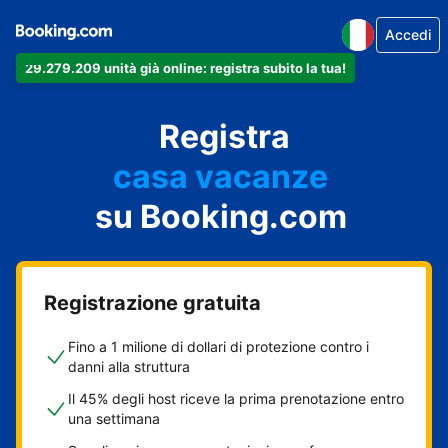
Accedi
29.279.209 unità già online: registra subito la tua!
il tuo appartamento
il tuo hotel
Registra
casa vacanze
la tua guest house
su Booking.com
il tuo B&B
Registrazione gratuita
Fino a 1 milione di dollari di protezione contro i
danni alla struttura
Il 45% degli host riceve la prima prenotazione entro
una settimana