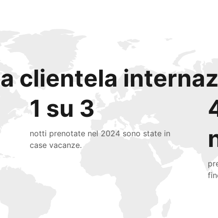
a clientela interna
1 su 3
notti prenotate nel 2024 sono state in
case vacanze.
pr
fi