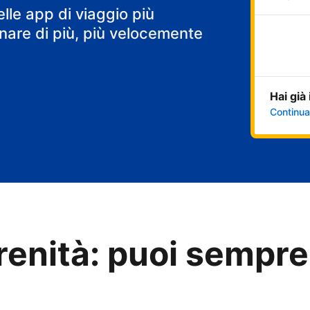
elle app di viaggio più
are di più, più velocemente
Hai già
Continua
renità: puoi sempre