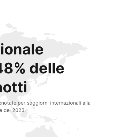
zionale
48% delle
notti
enotate per soggiorni internazionali alla
ne del 2023.