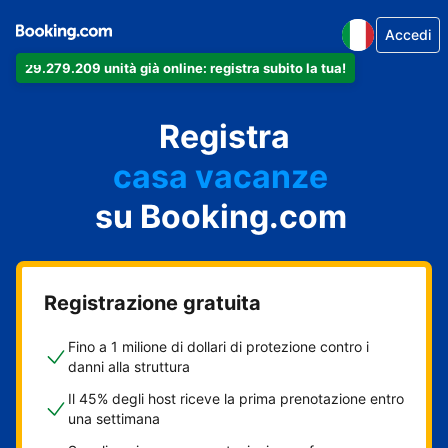
Accedi
29.279.209 unità già online: registra subito la tua!
il tuo appartamento
il tuo hotel
Registra
casa vacanze
la tua guest house
su Booking.com
il tuo B&B
Registrazione gratuita
Fino a 1 milione di dollari di protezione contro i
danni alla struttura
Il 45% degli host riceve la prima prenotazione entro
una settimana