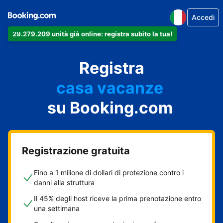
Accedi
29.279.209 unità già online: registra subito la tua!
il tuo appartamento
il tuo hotel
Registra
casa vacanze
la tua guest house
su Booking.com
il tuo B&B
Registrazione gratuita
Fino a 1 milione di dollari di protezione contro i
danni alla struttura
Il 45% degli host riceve la prima prenotazione entro
una settimana