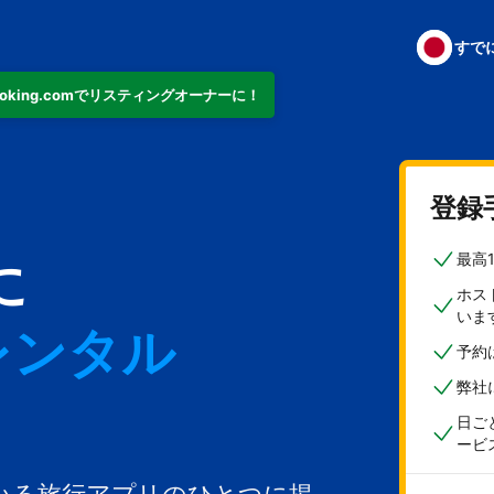
すで
ooking.comでリスティングオーナーに！
ト
登録
最高
に
ホス
いま
レンタル
予約
弊社
日ご
ービ