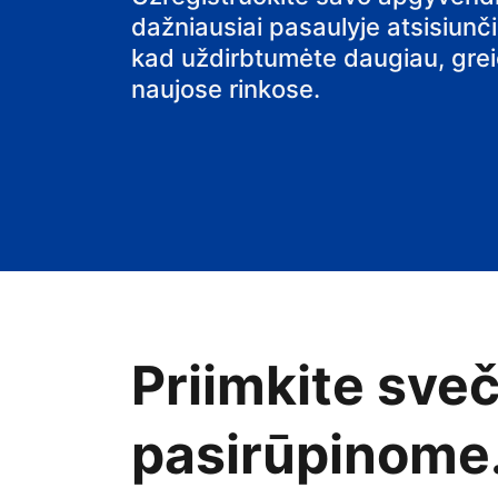
dažniausiai pasaulyje atsisiunč
namus
kad uždirbtumėte daugiau, greiči
naujose rinkose.
Priimkite sve
pasirūpinome