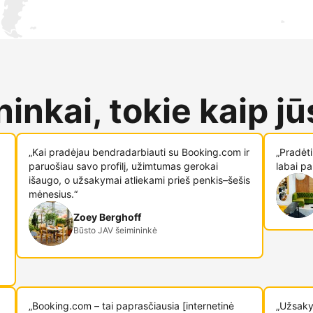
inkai, tokie kaip jū
„Kai pradėjau bendradarbiauti su Booking.com ir
„Pradėt
paruošiau savo profilį, užimtumas gerokai
labai pa
išaugo, o užsakymai atliekami prieš penkis–šešis
mėnesius.“
Zoey Berghoff
Būsto JAV šeimininkė
„Booking.com – tai paprasčiausia [internetinė
„Užsaky