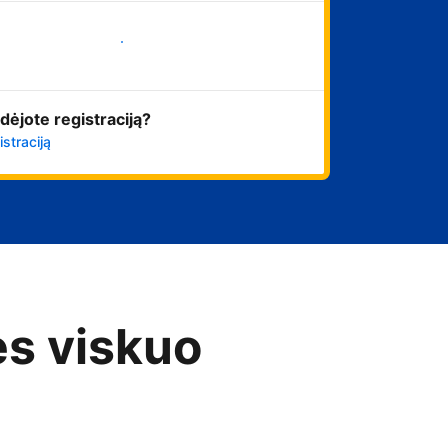
Pradėti
dėjote registraciją?
istraciją
es viskuo