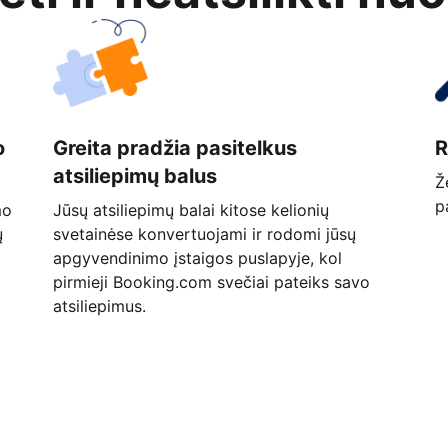
o
Greita pradžia pasitelkus
R
atsiliepimų balus
Ž
p
mo
Jūsų atsiliepimų balai kitose kelionių
ų
svetainėse konvertuojami ir rodomi jūsų
apgyvendinimo įstaigos puslapyje, kol
pirmieji Booking.com svečiai pateiks savo
atsiliepimus.