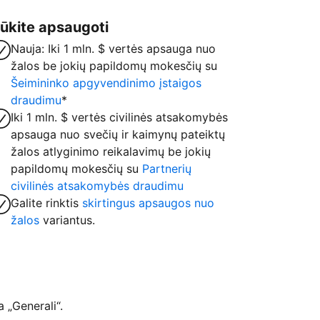
ūkite apsaugoti
Nauja: Iki 1 mln. $ vertės apsauga nuo
žalos be jokių papildomų mokesčių su
Šeimininko apgyvendinimo įstaigos
draudimu
*
Iki 1 mln. $ vertės civilinės atsakomybės
apsauga nuo svečių ir kaimynų pateiktų
žalos atlyginimo reikalavimų be jokių
papildomų mokesčių su
Partnerių
civilinės atsakomybės draudimu
Galite rinktis
skirtingus apsaugos nuo
žalos
variantus.
 „Generali“.