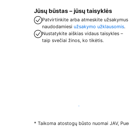
Jūsų būstas – jūsų taisyklės
Patvirtinkite arba atmeskite užsakymus
naudodamiesi
užsakymo užklausomis
.
Nustatykite aiškias vidaus taisykles –
taip svečiai žinos, ko tikėtis.
Registruotis mūsų platformoje dabar
* Taikoma atostogų būsto nuomai JAV, Puerto