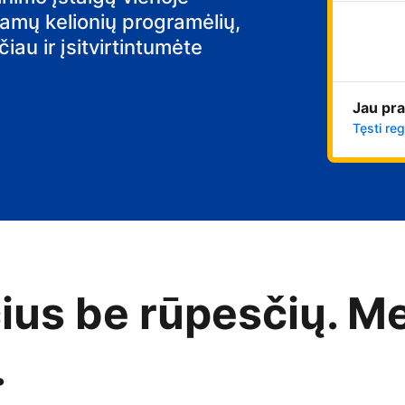
iamų kelionių programėlių,
au ir įsitvirtintumėte
Jau pra
Tęsti reg
čius be rūpesčių. M
.