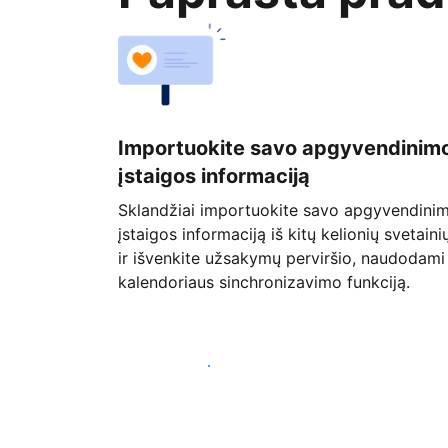
Importuokite savo apgyvendinim
įstaigos informaciją
Sklandžiai importuokite savo apgyvendini
įstaigos informaciją iš kitų kelionių svetaini
ir išvenkite užsakymų perviršio, naudodami
kalendoriaus sinchronizavimo funkciją.
Pradėti jau šiandien