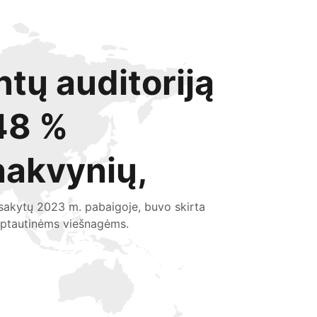
ntų auditoriją
48 %
nakvynių,
sakytų 2023 m. pabaigoje, buvo skirta
rptautinėms viešnagėms.