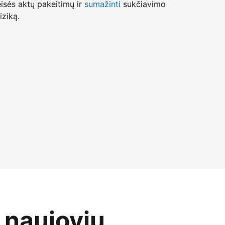
isės aktų pakeitimų ir
sumažinti
sukčiavimo
iziką.
o naujovių