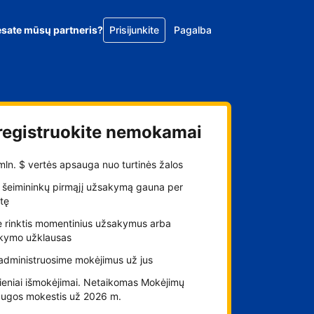
esate mūsų partneris?
Prisijunkite
Pagalba
registruokite nemokamai
 mln. $ vertės apsauga nuo turtinės žalos
 šeimininkų pirmąjį užsakymą gauna per
tę
e rinktis momentinius užsakymus arba
kymo užklausas
administruosime mokėjimus už jus
ieniai išmokėjimai. Netaikomas Mokėjimų
augos mokestis už 2026 m.