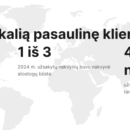
kalią pasaulinę klie
1 iš 3
2024 m. užsakytų nakvynių buvo nakvynė
atostogų būste.
už
ta