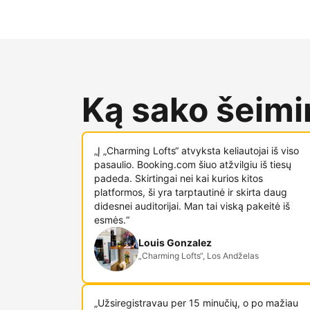
Ką sako šeimin
„Į „Charming Lofts“ atvyksta keliautojai iš viso
pasaulio. Booking.com šiuo atžvilgiu iš tiesų
padeda. Skirtingai nei kai kurios kitos
platformos, ši yra tarptautinė ir skirta daug
didesnei auditorijai. Man tai viską pakeitė iš
esmės.“
Louis Gonzalez
„Charming Lofts“, Los Andželas
„Užsiregistravau per 15 minučių, o po mažiau