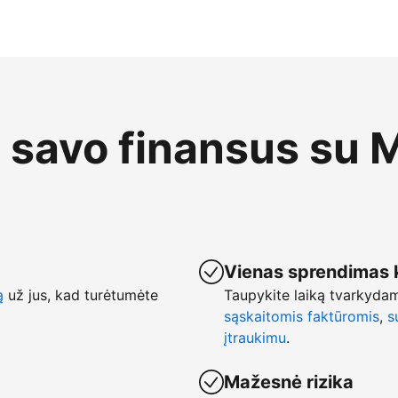
e savo finansus su 
Vienas sprendimas 
ą
už jus, kad turėtumėte
Taupykite laiką tvarkyda
sąskaitomis faktūromis
,
s
įtraukimu
.
Mažesnė rizika