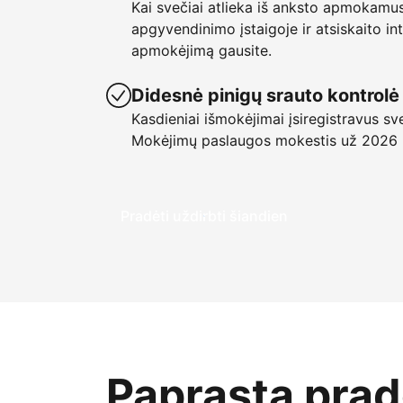
Kai svečiai atlieka iš anksto apmokamu
apgyvendinimo įstaigoje ir atsiskaito in
apmokėjimą gausite.
Didesnė pinigų srauto kontrolė
Kasdieniai išmokėjimai įsiregistravus sv
Mokėjimų paslaugos mokestis už 2026
Pradėti uždirbti šiandien
Paprasta pradė