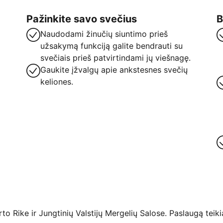
Pažinkite savo svečius
B
Naudodami žinučių siuntimo prieš
užsakymą funkciją galite bendrauti su
svečiais prieš patvirtindami jų viešnagę.
Gaukite įžvalgų apie ankstesnes svečių
keliones.
 Rike ir Jungtinių Valstijų Mergelių Salose. Paslaugą teikia