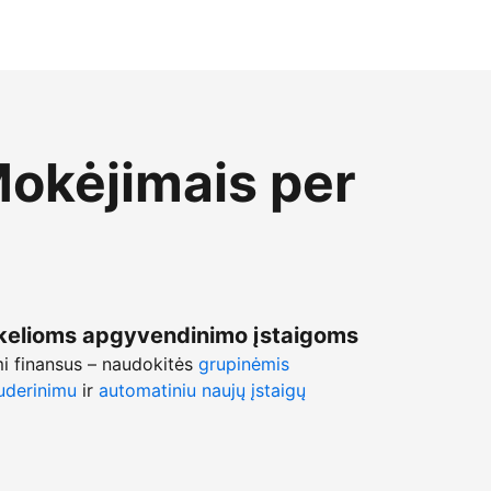
Mokėjimais per
kelioms apgyvendinimo įstaigoms
mi finansus – naudokitės
grupinėmis
uderinimu
ir
automatiniu naujų įstaigų