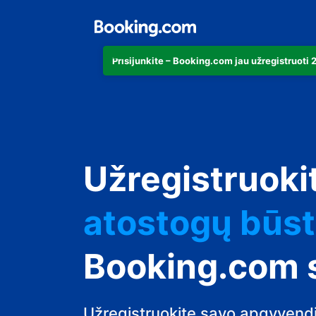
Prisijunkite – Booking.com jau užregistruoti
apartamentu
Užregistruoki
viešbutį
atostogų būs
svečių namus
Booking.com 
nakvynės su p
Užregistruokite savo apgyvendi