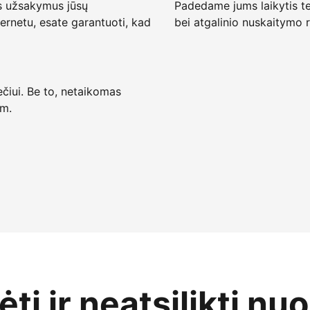
s užsakymus jūsų
Padedame jums laikytis te
ternetu, esate garantuoti, kad
bei atgalinio nuskaitymo r
ečiui. Be to, netaikomas
 m.
ti ir neatsilikti nu