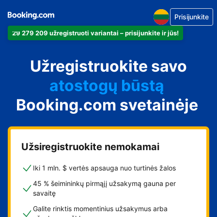
Prisijunkite
29 279 209 užregistruoti variantai – prisijunkite ir jūs!
apartamentus
Užregistruokite savo
viešbutį
atostogų būstą
Booking.com svetainėje
svečių namus
nakvynės su pusryčiais
namus
Užsiregistruokite nemokamai
Iki 1 mln. $ vertės apsauga nuo turtinės žalos
45 % šeimininkų pirmąjį užsakymą gauna per
savaitę
Galite rinktis momentinius užsakymus arba