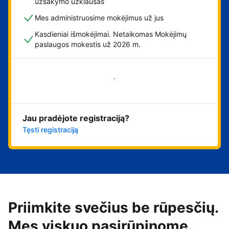
užsakymo užklausas
Mes administruosime mokėjimus už jus
Kasdieniai išmokėjimai. Netaikomas Mokėjimų
paslaugos mokestis už 2026 m.
Pradėti
Jau pradėjote registraciją?
Tęsti registraciją
Priimkite svečius be rūpesčių.
Mes viskuo pasirūpinome.