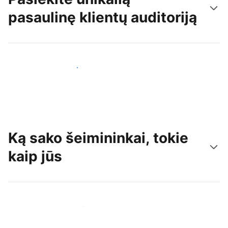
pasaulinę klientų auditoriją
Pritraukti naujų svečių šiandien
Ką sako šeimininkai, tokie
kaip jūs
Prisijungti prie panašių šeimininkų