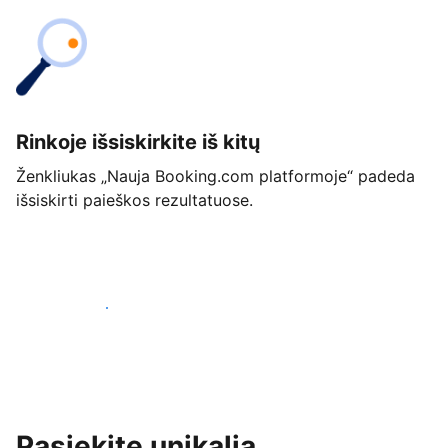
Rinkoje išsiskirkite iš kitų
Ženkliukas „Nauja Booking.com platformoje“ padeda
išsiskirti paieškos rezultatuose.
Pradėti jau šiandien
Pasiekite unikalią