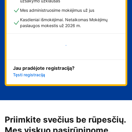
užsakymo užklausas
Mes administruosime mokėjimus už jus
Kasdieniai išmokėjimai. Netaikomas Mokėjimų
paslaugos mokestis už 2026 m.
Pradėti
Jau pradėjote registraciją?
Tęsti registraciją
Priimkite svečius be rūpesčių.
Mes viskuo pasirūpinome.