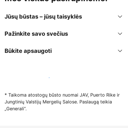
Jūsų būstas – jūsų taisyklės
Pažinkite savo svečius
Būkite apsaugoti
Registruotis mūsų platformoje dabar
* Taikoma atostogų būsto nuomai JAV, Puerto Rike ir
Jungtinių Valstijų Mergelių Salose. Paslaugą teikia
„Generali“.