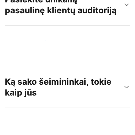
pasaulinę klientų auditoriją
Pritraukti naujų svečių šiandien
Ką sako šeimininkai, tokie
kaip jūs
Prisijungti prie panašių šeimininkų