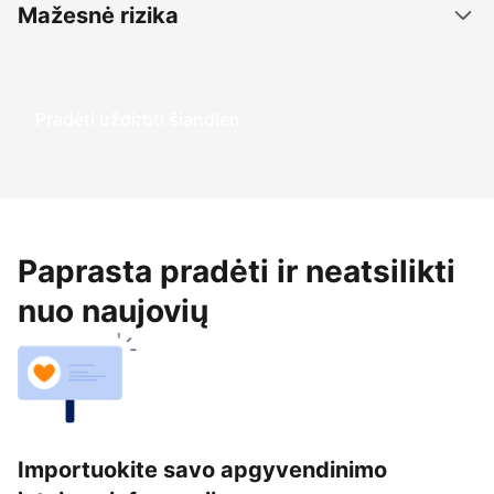
Mažesnė rizika
Pradėti uždirbti šiandien
Paprasta pradėti ir neatsilikti
nuo naujovių
Importuokite savo apgyvendinimo