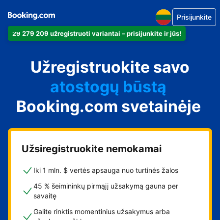
Prisijunkite
apartamentus
29 279 209 užregistruoti variantai – prisijunkite ir jūs!
viešbutį
Užregistruokite savo
atostogų būstą
svečių namus
Booking.com svetainėje
nakvynės su pusryčiais
namus
Užsiregistruokite nemokamai
Iki 1 mln. $ vertės apsauga nuo turtinės žalos
45 % šeimininkų pirmąjį užsakymą gauna per
savaitę
Galite rinktis momentinius užsakymus arba