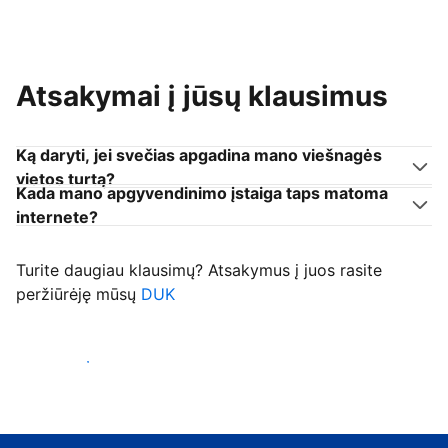
Atsakymai į jūsų klausimus
Ką daryti, jei svečias apgadina mano viešnagės
vietos turtą?
Kada mano apgyvendinimo įstaiga taps matoma
internete?
Turite daugiau klausimų? Atsakymus į juos rasite
peržiūrėję mūsų
DUK
Priimti svečius