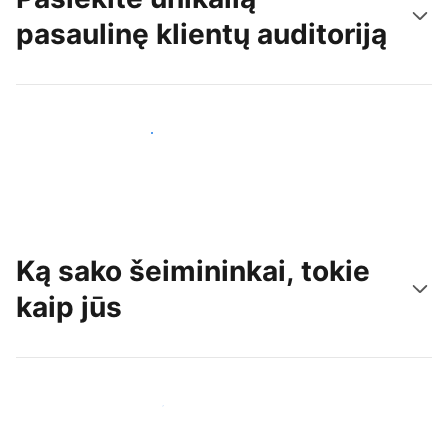
pasaulinę klientų auditoriją
Pritraukti naujų svečių šiandien
Ką sako šeimininkai, tokie
kaip jūs
Prisijungti prie panašių šeimininkų