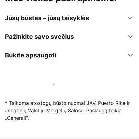
Jūsų būstas – jūsų taisyklės
Pažinkite savo svečius
Būkite apsaugoti
Registruotis mūsų platformoje dabar
* Taikoma atostogų būsto nuomai JAV, Puerto Rike ir
Jungtinių Valstijų Mergelių Salose. Paslaugą teikia
„Generali“.