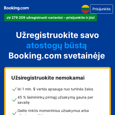
Prisijunkite
29 279 209 užregistruoti variantai – prisijunkite ir jūs!
apartamentus
Užregistruokite savo
viešbutį
atostogų būstą
Booking.com svetainėje
svečių namus
nakvynės su pusryčiais
namus
Užsiregistruokite nemokamai
Iki 1 mln. $ vertės apsauga nuo turtinės žalos
45 % šeimininkų pirmąjį užsakymą gauna per
savaitę
Galite rinktis momentinius užsakymus arba