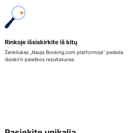
Rinkoje išsiskirkite iš kitų
Ženkliukas „Nauja Booking.com platformoje“ padeda
išsiskirti paieškos rezultatuose.
Pradėti jau šiandien
Pasiekite unikalią