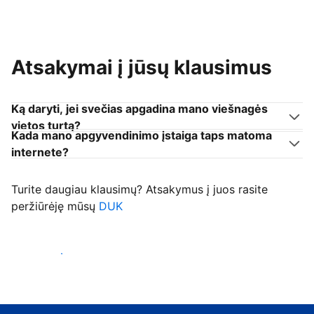
Atsakymai į jūsų klausimus
Ką daryti, jei svečias apgadina mano viešnagės
vietos turtą?
Kada mano apgyvendinimo įstaiga taps matoma
internete?
Turite daugiau klausimų? Atsakymus į juos rasite
peržiūrėję mūsų
DUK
Priimti svečius