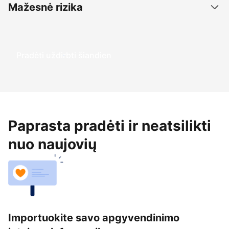
Mažesnė rizika
Pradėti uždirbti šiandien
Paprasta pradėti ir neatsilikti
nuo naujovių
Importuokite savo apgyvendinimo