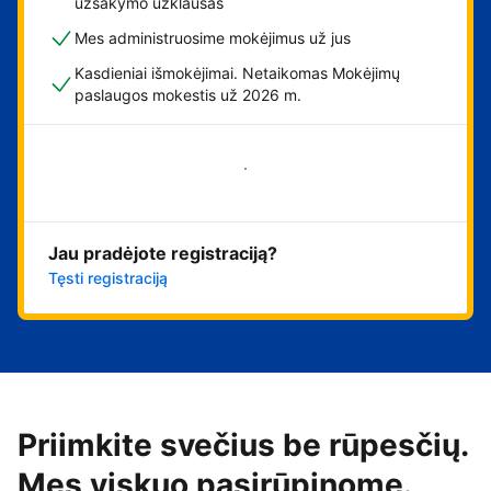
užsakymo užklausas
Mes administruosime mokėjimus už jus
Kasdieniai išmokėjimai. Netaikomas Mokėjimų
paslaugos mokestis už 2026 m.
Pradėti
Jau pradėjote registraciją?
Tęsti registraciją
Priimkite svečius be rūpesčių.
Mes viskuo pasirūpinome.