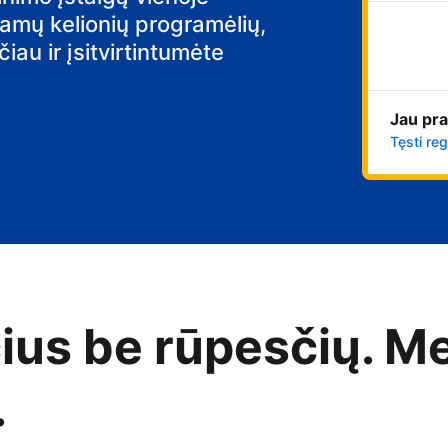
iamų kelionių programėlių,
au ir įsitvirtintumėte
Jau pra
Tęsti reg
čius be rūpesčių. M
.