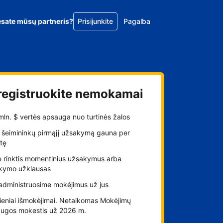
esate mūsų partneris?
Prisijunkite
Pagalba
registruokite nemokamai
 mln. $ vertės apsauga nuo turtinės žalos
 šeimininkų pirmąjį užsakymą gauna per
tę
e rinktis momentinius užsakymus arba
kymo užklausas
administruosime mokėjimus už jus
ieniai išmokėjimai. Netaikomas Mokėjimų
augos mokestis už 2026 m.