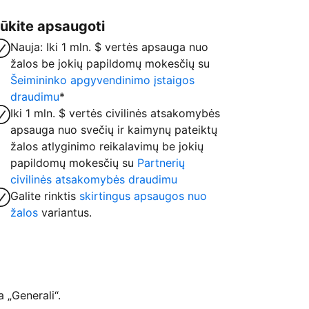
ūkite apsaugoti
Nauja: Iki 1 mln. $ vertės apsauga nuo
žalos be jokių papildomų mokesčių su
Šeimininko apgyvendinimo įstaigos
draudimu
*
Iki 1 mln. $ vertės civilinės atsakomybės
apsauga nuo svečių ir kaimynų pateiktų
žalos atlyginimo reikalavimų be jokių
papildomų mokesčių su
Partnerių
civilinės atsakomybės draudimu
Galite rinktis
skirtingus apsaugos nuo
žalos
variantus.
 „Generali“.