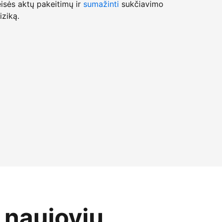
isės aktų pakeitimų ir
sumažinti
sukčiavimo
iziką.
o naujovių