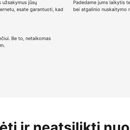
s užsakymus jūsų
Padedame jums laikytis te
ternetu, esate garantuoti, kad
bei atgalinio nuskaitymo r
ečiui. Be to, netaikomas
 m.
ti ir neatsilikti nu