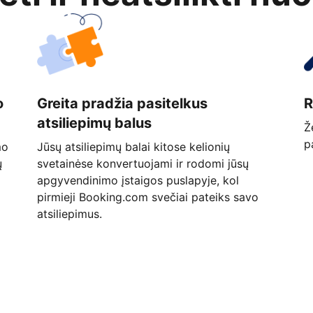
o
Greita pradžia pasitelkus
R
atsiliepimų balus
Ž
p
mo
Jūsų atsiliepimų balai kitose kelionių
ų
svetainėse konvertuojami ir rodomi jūsų
apgyvendinimo įstaigos puslapyje, kol
pirmieji Booking.com svečiai pateiks savo
atsiliepimus.