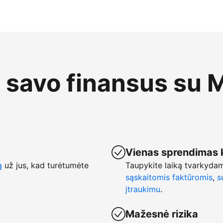
e savo finansus su 
Vienas sprendimas 
ą
už jus, kad turėtumėte
Taupykite laiką tvarkyda
sąskaitomis faktūromis
,
s
įtraukimu
.
Mažesnė rizika