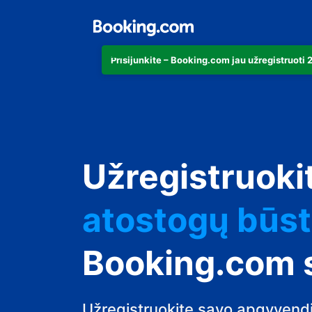
Prisijunkite – Booking.com jau užregistruoti
apartamentu
Užregistruoki
viešbutį
atostogų būs
svečių namus
Booking.com 
nakvynės su p
Užregistruokite savo apgyvendi