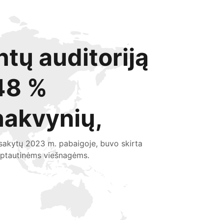
ntų auditoriją
48 %
nakvynių,
sakytų 2023 m. pabaigoje, buvo skirta
rptautinėms viešnagėms.