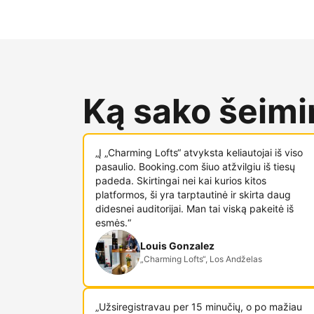
Ką sako šeimin
„Į „Charming Lofts“ atvyksta keliautojai iš viso
pasaulio. Booking.com šiuo atžvilgiu iš tiesų
padeda. Skirtingai nei kai kurios kitos
platformos, ši yra tarptautinė ir skirta daug
didesnei auditorijai. Man tai viską pakeitė iš
esmės.“
Louis Gonzalez
„Charming Lofts“, Los Andželas
„Užsiregistravau per 15 minučių, o po mažiau