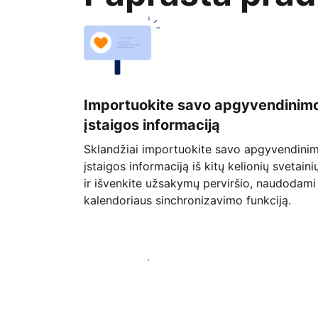
Importuokite savo apgyvendinim
įstaigos informaciją
Sklandžiai importuokite savo apgyvendini
įstaigos informaciją iš kitų kelionių svetaini
ir išvenkite užsakymų perviršio, naudodami
kalendoriaus sinchronizavimo funkciją.
Pradėti jau šiandien