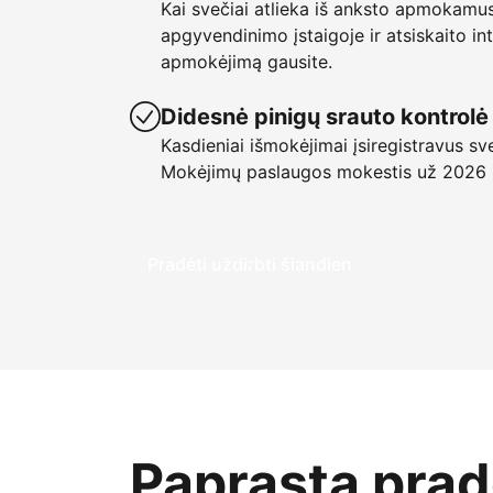
Kai svečiai atlieka iš anksto apmokamu
apgyvendinimo įstaigoje ir atsiskaito in
apmokėjimą gausite.
Didesnė pinigų srauto kontrolė
Kasdieniai išmokėjimai įsiregistravus sv
Mokėjimų paslaugos mokestis už 2026
Pradėti uždirbti šiandien
Paprasta pradė