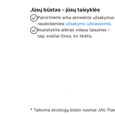
Jūsų būstas – jūsų taisyklės
Patvirtinkite arba atmeskite užsakymus
naudodamiesi
užsakymo užklausomis
.
Nustatykite aiškias vidaus taisykles –
taip svečiai žinos, ko tikėtis.
Registruotis mūsų platformoje dabar
* Taikoma atostogų būsto nuomai JAV, Puerto