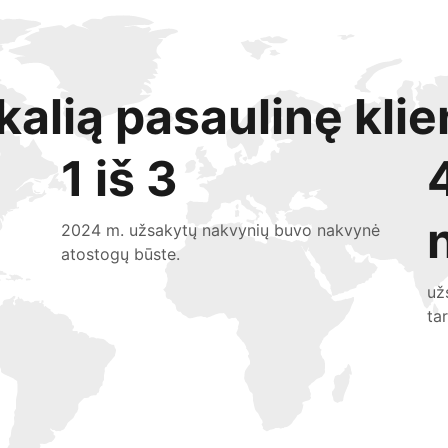
kalią pasaulinę klie
1 iš 3
2024 m. užsakytų nakvynių buvo nakvynė
atostogų būste.
už
ta