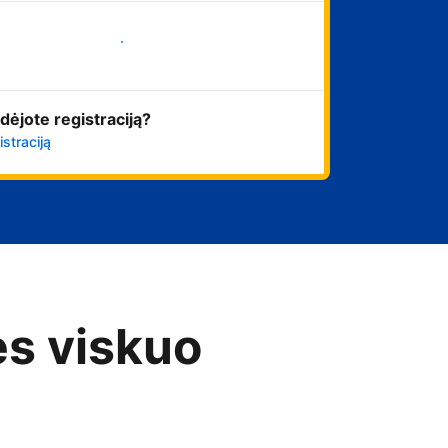
Pradėti
dėjote registraciją?
istraciją
es viskuo