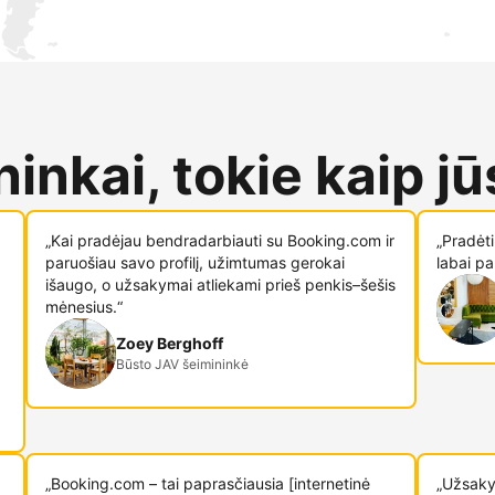
inkai, tokie kaip jū
„Kai pradėjau bendradarbiauti su Booking.com ir
„Pradėt
paruošiau savo profilį, užimtumas gerokai
labai pa
išaugo, o užsakymai atliekami prieš penkis–šešis
mėnesius.“
Zoey Berghoff
Būsto JAV šeimininkė
„Booking.com – tai paprasčiausia [internetinė
„Užsaky