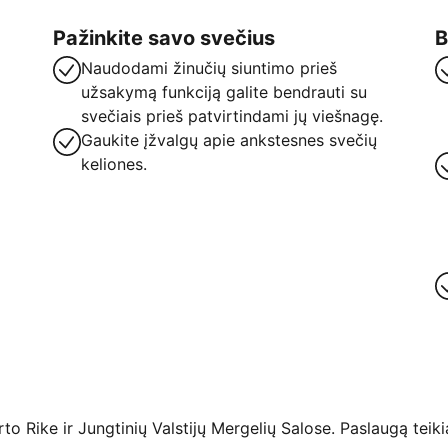
Pažinkite savo svečius
B
Naudodami žinučių siuntimo prieš
užsakymą funkciją galite bendrauti su
svečiais prieš patvirtindami jų viešnagę.
Gaukite įžvalgų apie ankstesnes svečių
keliones.
 Rike ir Jungtinių Valstijų Mergelių Salose. Paslaugą teikia