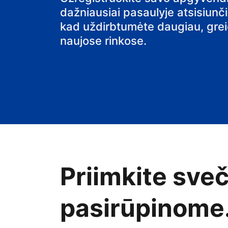
dažniausiai pasaulyje atsisiunč
namus
kad uždirbtumėte daugiau, greiči
naujose rinkose.
Priimkite sve
pasirūpinome