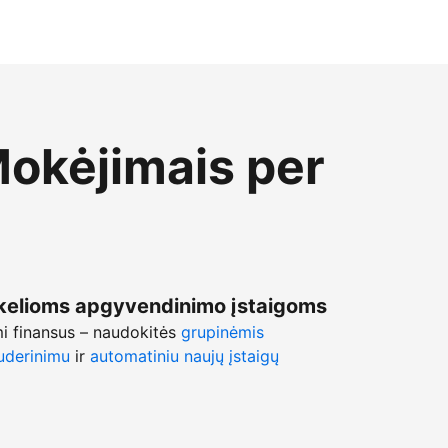
Mokėjimais per
kelioms apgyvendinimo įstaigoms
mi finansus – naudokitės
grupinėmis
uderinimu
ir
automatiniu naujų įstaigų